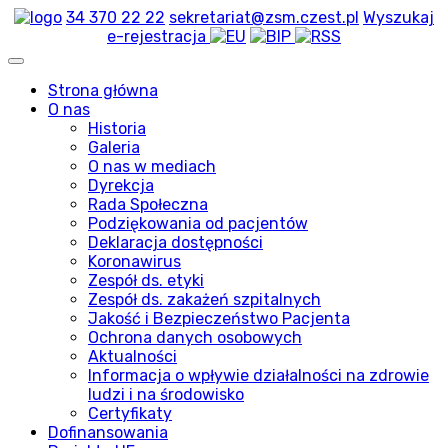
34 370 22 22
sekretariat@zsm.czest.pl
Wyszukaj
e-rejestracja
Strona główna
O nas
Historia
Galeria
O nas w mediach
Dyrekcja
Rada Społeczna
Podziękowania od pacjentów
Deklaracja dostępności
Koronawirus
Zespół ds. etyki
Zespół ds. zakażeń szpitalnych
Jakość i Bezpieczeństwo Pacjenta
Ochrona danych osobowych
Aktualności
Informacja o wpływie działalności na zdrowie
ludzi i na środowisko
Certyfikaty
Dofinansowania