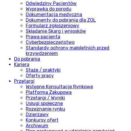
Odwiedziny Pacjentów
Wyprawka do porodu
Dokumentacja medyczna
Dokumenty do pobrania dla ZOL
Formularz zgłoszeniowy
Składanie Skarg i wniosków
Prawa pacjenta
Cyberbezpieczeństwo
Standardy ochrony małoletnich przed
krzywdzeniem
Do pobrania
Kariera
Staże / praktyki
Oferty pracy
Przetargi
Wstępne Konsultacje Rynkowe
Platforma Zakupowa
Przetargi / Wyniki
Usługi społeczne
Rozeznanie rynku
Dzierżawy
Konkursy ofert
Archiwum