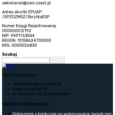
sekretariat@zsm.czest.pl
Adres skrytki EPUAP:
/SPZOZMSZ/SkrytkaESP
Numer Księgi Rejestrowanej
000000012192
NIP: 9491763544
REGON: 15158624700000
KRS: 0000026830
Szukaj
Szukaj
Dane kontaktowe:
sekretariat@zsm.czest.pl
www.zsm.czest.pl
ul. Mirowska 15, Częstochowa
Ostatnie informacje:
Ogłoszenie o konkursie na wykonywanie świadczeń