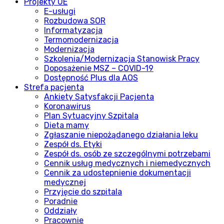
Projekty UE
E-usługi
Rozbudowa SOR
Informatyzacja
Termomodernizacja
Modernizacja
Szkolenia/Modernizacja Stanowisk Pracy
Doposażenie MSZ – COVID-19
Dostępność Plus dla AOS
Strefa pacjenta
Ankiety Satysfakcji Pacjenta
Koronawirus
Plan Sytuacyjny Szpitala
Dieta mamy
Zgłaszanie niepożądanego działania leku
Zespół ds. Etyki
Zespół ds. osób ze szczególnymi potrzebami
Cennik usług medycznych i niemedycznych
Cennik za udostepnienie dokumentacji
medycznej
Przyjęcie do szpitala
Poradnie
Oddziały
Pracownie