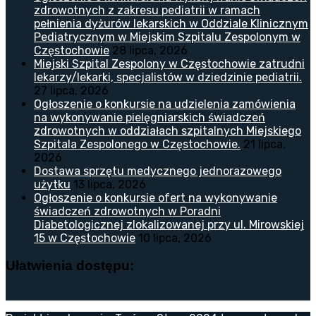
zdrowotnych z zakresu pediatrii w ramach
pełnienia dyżurów lekarskich w Oddziale Klinicznym
Pediatrycznym w Miejskim Szpitalu Zespolonym w
Częstochowie
28 lipca, 2026
Miejski Szpital Zespolony w Częstochowie zatrudni
lekarzy/lekarki, specjalistów w dziedzinie pediatrii.
27 lipca, 2026
Ogłoszenie o konkursie na udzielenia zamówienia
na wykonywanie pielęgniarskich świadczeń
zdrowotnych w oddziałach szpitalnych Miejskiego
Szpitala Zespolonego w Częstochowie.
21 lipca,
2026
Dostawa sprzętu medycznego jednorazowego
użytku
13 lipca, 2026
Ogłoszenie o konkursie ofert na wykonywanie
świadczeń zdrowotnych w Poradni
Diabetologicznej zlokalizowanej przy ul. Mirowskiej
15 w Częstochowie
10 lipca, 2026
Ułatwienia dostępu: