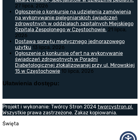
27 lipca, 2026
Ogłoszenie o konkursie na udzielenia zamówienia
na wykonywanie pielęgniarskich świadczeń
zdrowotnych w oddziałach szpitalnych Miejskiego
Szpitala Zespolonego w Częstochowie.
21 lipca,
2026
Dostawa sprzętu medycznego jednorazowego
użytku
13 lipca, 2026
Ogłoszenie o konkursie ofert na wykonywanie
świadczeń zdrowotnych w Poradni
Diabetologicznej zlokalizowanej przy ul. Mirowskiej
15 w Częstochowie
10 lipca, 2026
Ułatwienia dostępu:
Projekt i wykonanie: Twórcy Stron 2024
tworcystron.pl.
Wszystkie prawa zastrzeżone. Zakaz kopiowania.
Święta