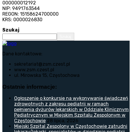
000000012192
NIP: 9491763544
REGON: 15158624700000
KRS: 0000026830
Szukaj
Szukaj
Dane kontaktowe:
sekretariat@zsm.czest.pl
www.zsm.czest.pl
ul. Mirowska 15, Częstochowa
Ostatnie informacje:
Ogłoszenie o konkursie na wykonywanie świadczeń
zdrowotnych z zakresu pediatrii w ramach
pełnienia dyżurów lekarskich w Oddziale Klinicznym
Pediatrycznym w Miejskim Szpitalu Zespolonym w
Częstochowie
28 lipca, 2026
Miejski Szpital Zespolony w Częstochowie zatrudni
lekarzy/lekarki, specjalistów w dziedzinie pediatrii.