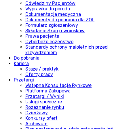
Odwiedziny Pacjentów
Wyprawka do porodu
Dokumentacja medyczna
Dokumenty do pobrania dla ZOL
Formularz zgłoszeniowy
Składanie Skarg i wniosków
Prawa pacjenta
Cyberbezpieczeństwo
Standardy ochrony małoletnich przed
krzywdzeniem
Do pobrania
Kariera
Staże / praktyki
Oferty pracy
Przetargi
Wstępne Konsultacje Rynkowe
Platforma Zakupowa
Przetargi / Wyniki
Usługi społeczne
Rozeznanie rynku
Dzierżawy
Konkursy ofert
Archiwum