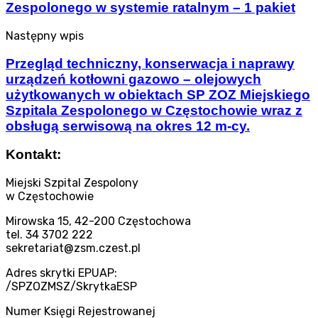
Zespolonego w systemie ratalnym – 1 pakiet
Następny wpis
Przegląd techniczny, konserwacja i naprawy
urządzeń kotłowni gazowo – olejowych
użytkowanych w obiektach SP ZOZ Miejskiego
Szpitala Zespolonego w Częstochowie wraz z
obsługą serwisową na okres 12 m-cy.
Kontakt:
Miejski Szpital Zespolony
w Częstochowie
Mirowska 15, 42-200 Częstochowa
tel. 34 3702 222
sekretariat@zsm.czest.pl
Adres skrytki EPUAP:
/SPZOZMSZ/SkrytkaESP
Numer Księgi Rejestrowanej