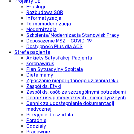
Projekty UE
E-usługi
Rozbudowa SOR
Informatyzacja
Termomodernizacja
Modernizacja
Szkolenia/Modernizacja Stanowisk Pracy
Doposażenie MSZ – COVID-19
Dostępność Plus dla AOS
Strefa pacjenta
Ankiety Satysfakcji Pacjenta
Koronawirus
Plan Sytuacyjny Szpitala
Dieta mamy
Zgłaszanie niepożądanego działania leku
Zespół ds. Etyki
Zespół ds. osób ze szczególnymi potrzebami
Cennik usług medycznych i niemedycznych
Cennik za udostepnienie dokumentacji
medycznej
Przyjęcie do szpitala
Poradnie
Oddziały
Pracownie