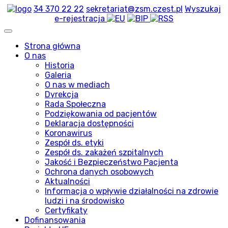
34 370 22 22
sekretariat@zsm.czest.pl
Wyszukaj
e-rejestracja
Strona główna
O nas
Historia
Galeria
O nas w mediach
Dyrekcja
Rada Społeczna
Podziękowania od pacjentów
Deklaracja dostępności
Koronawirus
Zespół ds. etyki
Zespół ds. zakażeń szpitalnych
Jakość i Bezpieczeństwo Pacjenta
Ochrona danych osobowych
Aktualności
Informacja o wpływie działalności na zdrowie
ludzi i na środowisko
Certyfikaty
Dofinansowania