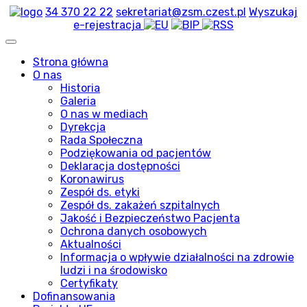
34 370 22 22
sekretariat@zsm.czest.pl
Wyszukaj
e-rejestracja
Strona główna
O nas
Historia
Galeria
O nas w mediach
Dyrekcja
Rada Społeczna
Podziękowania od pacjentów
Deklaracja dostępności
Koronawirus
Zespół ds. etyki
Zespół ds. zakażeń szpitalnych
Jakość i Bezpieczeństwo Pacjenta
Ochrona danych osobowych
Aktualności
Informacja o wpływie działalności na zdrowie
ludzi i na środowisko
Certyfikaty
Dofinansowania