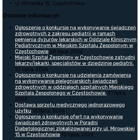
ul. Mirowska 15, Częstochowa
Ostatnie informacje:
Ogłoszenie o konkursie na wykonywanie świadczeń
zdrowotnych z zakresu pediatrii w ramach
pełnienia dyżurów lekarskich w Oddziale Klinicznym
Pediatrycznym w Miejskim Szpitalu Zespolonym w
Częstochowie
28 lipca, 2026
Miejski Szpital Zespolony w Częstochowie zatrudni
lekarzy/lekarki, specjalistów w dziedzinie pediatrii.
27 lipca, 2026
Ogłoszenie o konkursie na udzielenia zamówienia
na wykonywanie pielęgniarskich świadczeń
zdrowotnych w oddziałach szpitalnych Miejskiego
Szpitala Zespolonego w Częstochowie.
21 lipca,
2026
Dostawa sprzętu medycznego jednorazowego
użytku
13 lipca, 2026
Ogłoszenie o konkursie ofert na wykonywanie
świadczeń zdrowotnych w Poradni
Diabetologicznej zlokalizowanej przy ul. Mirowskiej
15 w Częstochowie
10 lipca, 2026