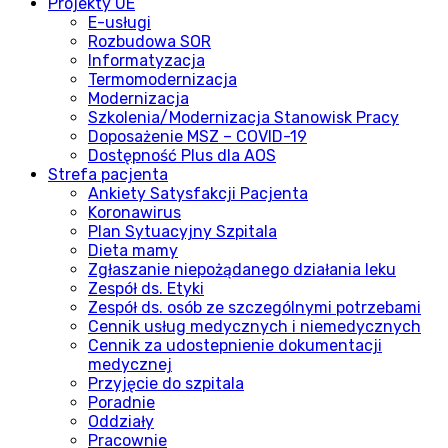
Projekty UE
E-usługi
Rozbudowa SOR
Informatyzacja
Termomodernizacja
Modernizacja
Szkolenia/Modernizacja Stanowisk Pracy
Doposażenie MSZ – COVID-19
Dostępność Plus dla AOS
Strefa pacjenta
Ankiety Satysfakcji Pacjenta
Koronawirus
Plan Sytuacyjny Szpitala
Dieta mamy
Zgłaszanie niepożądanego działania leku
Zespół ds. Etyki
Zespół ds. osób ze szczególnymi potrzebami
Cennik usług medycznych i niemedycznych
Cennik za udostepnienie dokumentacji
medycznej
Przyjęcie do szpitala
Poradnie
Oddziały
Pracownie