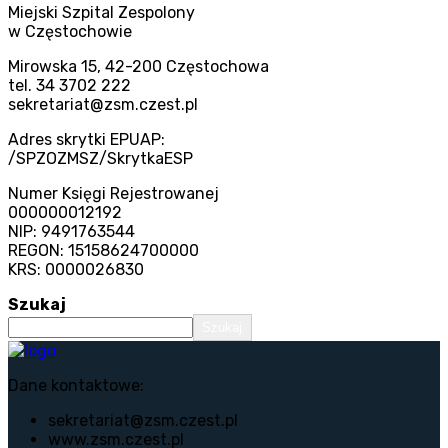
Miejski Szpital Zespolony
w Częstochowie
Mirowska 15, 42-200 Częstochowa
tel. 34 3702 222
sekretariat@zsm.czest.pl
Adres skrytki EPUAP:
/SPZOZMSZ/SkrytkaESP
Numer Księgi Rejestrowanej
000000012192
NIP: 9491763544
REGON: 15158624700000
KRS: 0000026830
Szukaj
Szukaj
Dane kontaktowe:
sekretariat@zsm.czest.pl
www.zsm.czest.pl