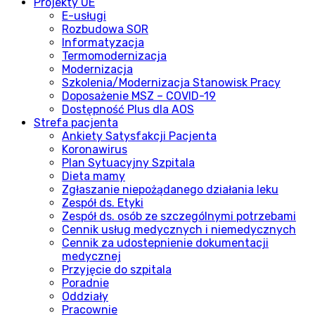
Projekty UE
E-usługi
Rozbudowa SOR
Informatyzacja
Termomodernizacja
Modernizacja
Szkolenia/Modernizacja Stanowisk Pracy
Doposażenie MSZ – COVID-19
Dostępność Plus dla AOS
Strefa pacjenta
Ankiety Satysfakcji Pacjenta
Koronawirus
Plan Sytuacyjny Szpitala
Dieta mamy
Zgłaszanie niepożądanego działania leku
Zespół ds. Etyki
Zespół ds. osób ze szczególnymi potrzebami
Cennik usług medycznych i niemedycznych
Cennik za udostepnienie dokumentacji
medycznej
Przyjęcie do szpitala
Poradnie
Oddziały
Pracownie