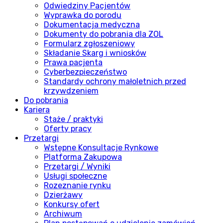
Odwiedziny Pacjentów
Wyprawka do porodu
Dokumentacja medyczna
Dokumenty do pobrania dla ZOL
Formularz zgłoszeniowy
Składanie Skarg i wniosków
Prawa pacjenta
Cyberbezpieczeństwo
Standardy ochrony małoletnich przed
krzywdzeniem
Do pobrania
Kariera
Staże / praktyki
Oferty pracy
Przetargi
Wstępne Konsultacje Rynkowe
Platforma Zakupowa
Przetargi / Wyniki
Usługi społeczne
Rozeznanie rynku
Dzierżawy
Konkursy ofert
Archiwum