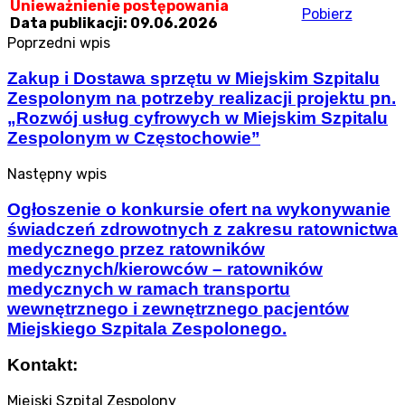
Unieważnienie postępowania
Pobierz
Data publikacji: 09.06.2026
Poprzedni wpis
Zakup i Dostawa sprzętu w Miejskim Szpitalu
Zespolonym na potrzeby realizacji projektu pn.
„Rozwój usług cyfrowych w Miejskim Szpitalu
Zespolonym w Częstochowie”
Następny wpis
Ogłoszenie o konkursie ofert na wykonywanie
świadczeń zdrowotnych z zakresu ratownictwa
medycznego przez ratowników
medycznych/kierowców – ratowników
medycznych w ramach transportu
wewnętrznego i zewnętrznego pacjentów
Miejskiego Szpitala Zespolonego.
Kontakt:
Miejski Szpital Zespolony