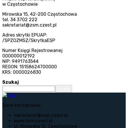
w Częstochowie
Mirowska 15, 42-200 Częstochowa
tel. 34 3702 222
sekretariat@zsm.czest.pl
Adres skrytki EPUAP:
/SPZOZMSZ/SkrytkaESP
Numer Księgi Rejestrowanej
000000012192
NIP: 9491763544
REGON: 15158624700000
KRS: 0000026830
Szukaj
Szukaj
Dane kontaktowe:
sekretariat@zsm.czest.pl
www.zsm.czest.pl
ul. Mirowska 15, Częstochowa