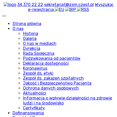
34 370 22 22
sekretariat@zsm.czest.pl
Wyszukaj
e-rejestracja
Strona główna
O nas
Historia
Galeria
O nas w mediach
Dyrekcja
Rada Społeczna
Podziękowania od pacjentów
Deklaracja dostępności
Koronawirus
Zespół ds. etyki
Zespół ds. zakażeń szpitalnych
Jakość i Bezpieczeństwo Pacjenta
Ochrona danych osobowych
Aktualności
Informacja o wpływie działalności na zdrowie
ludzi i na środowisko
Certyfikaty
Dofinansowania