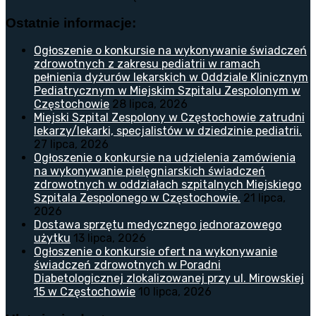
Ostatnie informacje:
Ogłoszenie o konkursie na wykonywanie świadczeń
zdrowotnych z zakresu pediatrii w ramach
pełnienia dyżurów lekarskich w Oddziale Klinicznym
Pediatrycznym w Miejskim Szpitalu Zespolonym w
Częstochowie
28 lipca, 2026
Miejski Szpital Zespolony w Częstochowie zatrudni
lekarzy/lekarki, specjalistów w dziedzinie pediatrii.
27 lipca, 2026
Ogłoszenie o konkursie na udzielenia zamówienia
na wykonywanie pielęgniarskich świadczeń
zdrowotnych w oddziałach szpitalnych Miejskiego
Szpitala Zespolonego w Częstochowie.
21 lipca,
2026
Dostawa sprzętu medycznego jednorazowego
użytku
13 lipca, 2026
Ogłoszenie o konkursie ofert na wykonywanie
świadczeń zdrowotnych w Poradni
Diabetologicznej zlokalizowanej przy ul. Mirowskiej
15 w Częstochowie
10 lipca, 2026