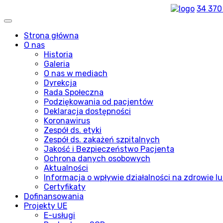
34 370
Strona główna
O nas
Historia
Galeria
O nas w mediach
Dyrekcja
Rada Społeczna
Podziękowania od pacjentów
Deklaracja dostępności
Koronawirus
Zespół ds. etyki
Zespół ds. zakażeń szpitalnych
Jakość i Bezpieczeństwo Pacjenta
Ochrona danych osobowych
Aktualności
Informacja o wpływie działalności na zdrowie lu
Certyfikaty
Dofinansowania
Projekty UE
E-usługi