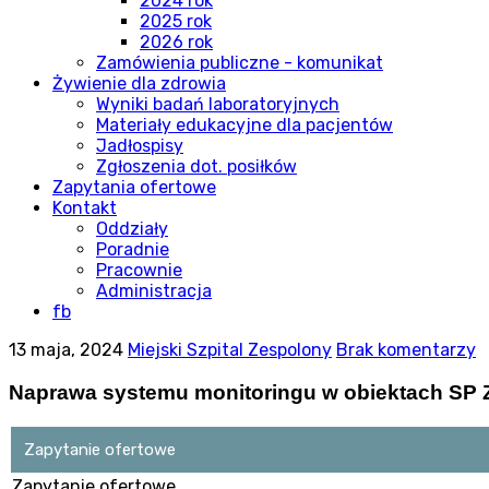
2024 rok
2025 rok
2026 rok
Zamówienia publiczne - komunikat
Żywienie dla zdrowia
Wyniki badań laboratoryjnych
Materiały edukacyjne dla pacjentów
Jadłospisy
Zgłoszenia dot. posiłków
Zapytania ofertowe
Kontakt
Oddziały
Poradnie
Pracownie
Administracja
fb
13 maja, 2024
Miejski Szpital Zespolony
Brak komentarzy
Naprawa systemu monitoringu w obiektach SP 
Zapytanie ofertowe
Zapytanie ofertowe