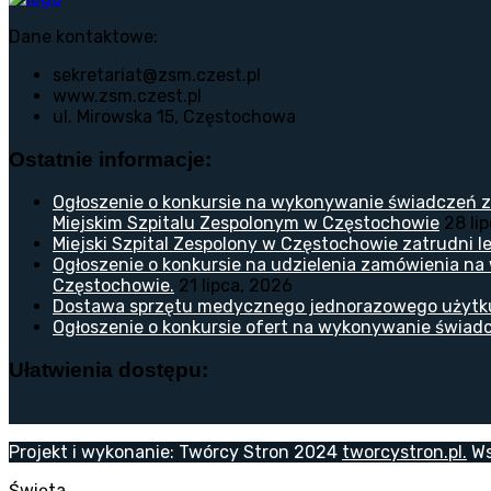
Dane kontaktowe:
sekretariat@zsm.czest.pl
www.zsm.czest.pl
ul. Mirowska 15, Częstochowa
Ostatnie informacje:
Ogłoszenie o konkursie na wykonywanie świadczeń z
Miejskim Szpitalu Zespolonym w Częstochowie
28 li
Miejski Szpital Zespolony w Częstochowie zatrudni lek
Ogłoszenie o konkursie na udzielenia zamówienia na
Częstochowie.
21 lipca, 2026
Dostawa sprzętu medycznego jednorazowego użytk
Ogłoszenie o konkursie ofert na wykonywanie świadc
Ułatwienia dostępu:
Projekt i wykonanie: Twórcy Stron 2024
tworcystron.pl.
Ws
Święta