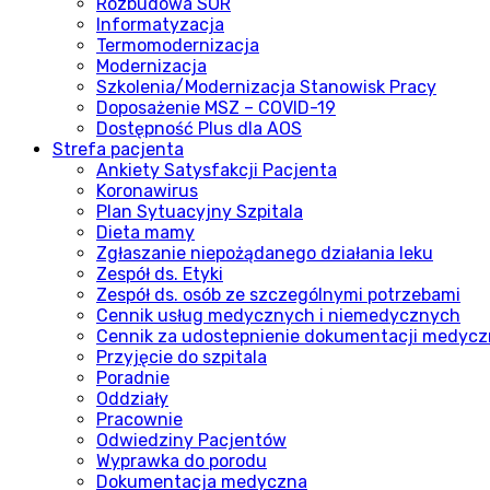
Rozbudowa SOR
Informatyzacja
Termomodernizacja
Modernizacja
Szkolenia/Modernizacja Stanowisk Pracy
Doposażenie MSZ – COVID-19
Dostępność Plus dla AOS
Strefa pacjenta
Ankiety Satysfakcji Pacjenta
Koronawirus
Plan Sytuacyjny Szpitala
Dieta mamy
Zgłaszanie niepożądanego działania leku
Zespół ds. Etyki
Zespół ds. osób ze szczególnymi potrzebami
Cennik usług medycznych i niemedycznych
Cennik za udostepnienie dokumentacji medycz
Przyjęcie do szpitala
Poradnie
Oddziały
Pracownie
Odwiedziny Pacjentów
Wyprawka do porodu
Dokumentacja medyczna