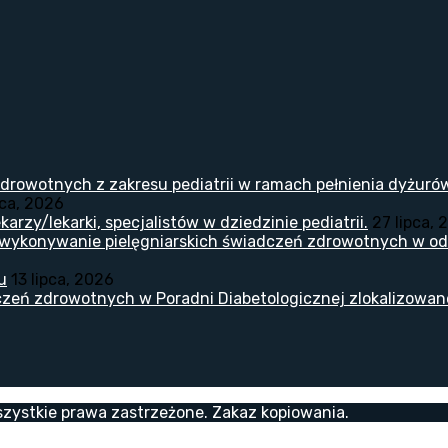
drowotnych z zakresu pediatrii w ramach pełnienia dyżuró
pca, 2026
arzy/lekarki, specjalistów w dziedzinie pediatrii.
27 lipca, 
 wykonywanie pielęgniarskich świadczeń zdrowotnych w odd
u
13 lipca, 2026
zeń zdrowotnych w Poradni Diabetologicznej zlokalizowanej
zystkie prawa zastrzeżone. Zakaz kopiowania.