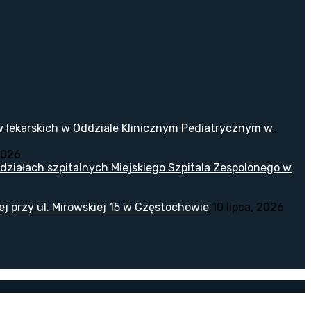
w lekarskich w Oddziale Klinicznym Pediatrycznym w
2026
ziałach szpitalnych Miejskiego Szpitala Zespolonego w
 przy ul. Mirowskiej 15 w Częstochowie
10 lipca, 2026