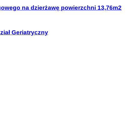
owego na dzierżawę powierzchni 13,76m2
ział Geriatryczny