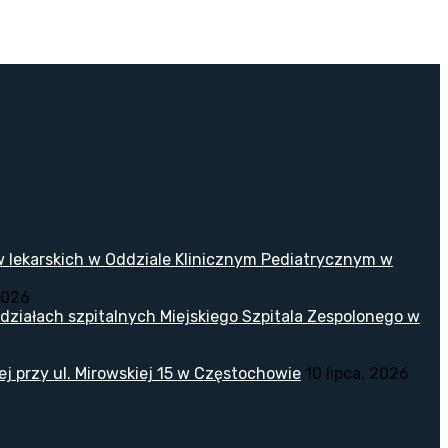
w lekarskich w Oddziale Klinicznym Pediatrycznym w
2026
ziałach szpitalnych Miejskiego Szpitala Zespolonego w
 przy ul. Mirowskiej 15 w Częstochowie
10 lipca, 2026