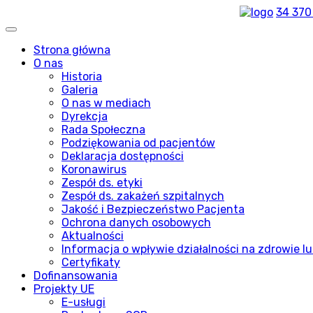
34 370
Strona główna
O nas
Historia
Galeria
O nas w mediach
Dyrekcja
Rada Społeczna
Podziękowania od pacjentów
Deklaracja dostępności
Koronawirus
Zespół ds. etyki
Zespół ds. zakażeń szpitalnych
Jakość i Bezpieczeństwo Pacjenta
Ochrona danych osobowych
Aktualności
Informacja o wpływie działalności na zdrowie lu
Certyfikaty
Dofinansowania
Projekty UE
E-usługi