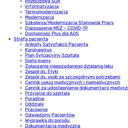
Rozbudowa SOR
Informatyzacja
Termomodernizacja
Modernizacja
Szkolenia/Modernizacja Stanowisk Pracy
Doposażenie MSZ – COVID-19
Dostępność Plus dla AOS
Strefa pacjenta
Ankiety Satysfakcji Pacjenta
Koronawirus
Plan Sytuacyjny Szpitala
Dieta mamy
Zgłaszanie niepożądanego działania leku
Zespół ds. Etyki
Zespół ds. osób ze szczególnymi potrzebami
Cennik usług medycznych i niemedycznych
Cennik za udostepnienie dokumentacji medycz
Przyjęcie do szpitala
Poradnie
Oddziały
Pracownie
Odwiedziny Pacjentów
Wyprawka do porodu
Dokumentacja medyczna