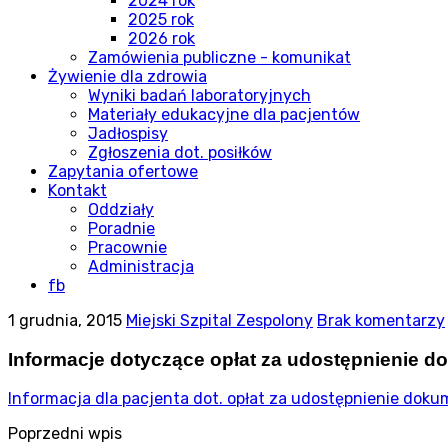
2024 rok
2025 rok
2026 rok
Zamówienia publiczne - komunikat
Żywienie dla zdrowia
Wyniki badań laboratoryjnych
Materiały edukacyjne dla pacjentów
Jadłospisy
Zgłoszenia dot. posiłków
Zapytania ofertowe
Kontakt
Oddziały
Poradnie
Pracownie
Administracja
fb
1 grudnia, 2015
Miejski Szpital Zespolony
Brak komentarzy
Informacje dotyczące opłat za udostępnienie d
Informacja dla pacjenta dot. opłat za udostępnienie dok
Poprzedni wpis