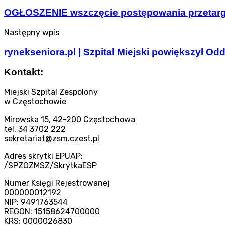
OGŁOSZENIE wszczęcie postępowania przetarg
Następny wpis
rynekseniora.pl | Szpital Miejski powiększył Odd
Kontakt:
Miejski Szpital Zespolony
w Częstochowie
Mirowska 15, 42-200 Częstochowa
tel. 34 3702 222
sekretariat@zsm.czest.pl
Adres skrytki EPUAP:
/SPZOZMSZ/SkrytkaESP
Numer Księgi Rejestrowanej
000000012192
NIP: 9491763544
REGON: 15158624700000
KRS: 0000026830