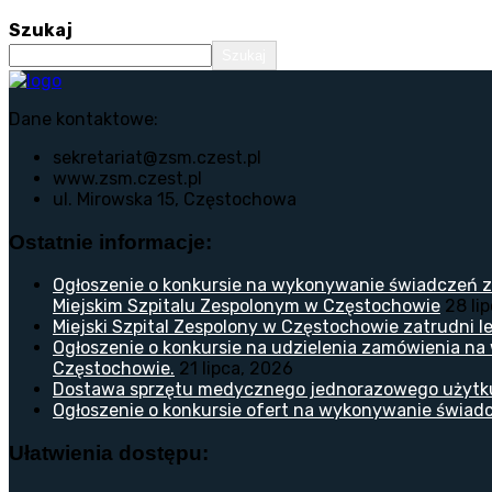
Szukaj
Szukaj
Dane kontaktowe:
sekretariat@zsm.czest.pl
www.zsm.czest.pl
ul. Mirowska 15, Częstochowa
Ostatnie informacje:
Ogłoszenie o konkursie na wykonywanie świadczeń z
Miejskim Szpitalu Zespolonym w Częstochowie
28 li
Miejski Szpital Zespolony w Częstochowie zatrudni lek
Ogłoszenie o konkursie na udzielenia zamówienia na
Częstochowie.
21 lipca, 2026
Dostawa sprzętu medycznego jednorazowego użytk
Ogłoszenie o konkursie ofert na wykonywanie świadc
Ułatwienia dostępu: