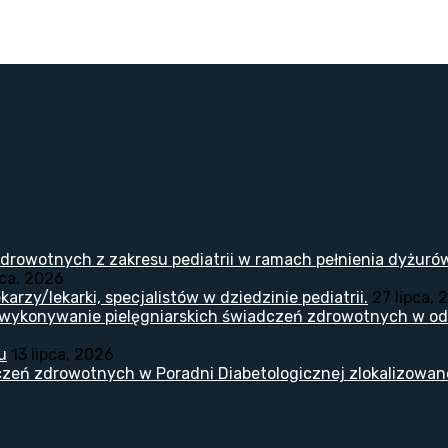
drowotnych z zakresu pediatrii w ramach pełnienia dyżuró
pca, 2026
arzy/lekarki, specjalistów w dziedzinie pediatrii.
27 lipca, 
 wykonywanie pielęgniarskich świadczeń zdrowotnych w odd
u
13 lipca, 2026
zeń zdrowotnych w Poradni Diabetologicznej zlokalizowanej