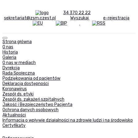
34 370 22 22
sekretariat@zsm.czest.pl
Wyszukaj
e-rejestracja
Strona główna
O nas
Historia
Galeria
O nas w mediach
Dyrekcja
Rada Społeczna
Podziękowania od pacjentów
Deklaracja dostępności
Koronawirus
Zespół ds. etyki
Zespół ds. zakażeń szpitalnych
Jakość i Bezpieczeństwo Pacjenta
Ochrona danych osobowych
Aktualności
Informacja o wpływie działalności na zdrowie ludzi i na środowisko
Certyfikaty