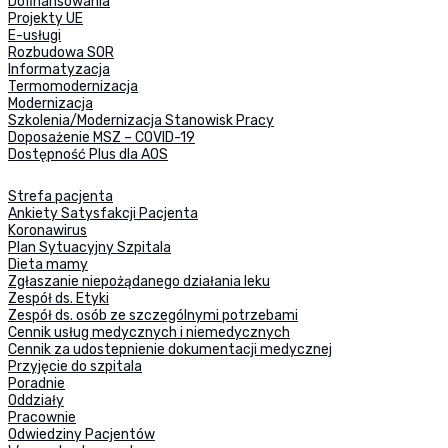
Dofinansowania
Projekty UE
E-usługi
Rozbudowa SOR
Informatyzacja
Termomodernizacja
Modernizacja
Szkolenia/Modernizacja Stanowisk Pracy
Doposażenie MSZ – COVID-19
Dostępność Plus dla AOS
Strefa pacjenta
Ankiety Satysfakcji Pacjenta
Koronawirus
Plan Sytuacyjny Szpitala
Dieta mamy
Zgłaszanie niepożądanego działania leku
Zespół ds. Etyki
Zespół ds. osób ze szczególnymi potrzebami
Cennik usług medycznych i niemedycznych
Cennik za udostepnienie dokumentacji medycznej
Przyjęcie do szpitala
Poradnie
Oddziały
Pracownie
Odwiedziny Pacjentów