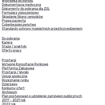
Wyprawka do porodu
Dokumentacja medyczna
Dokumenty do pobrania dla ZOL
Formularz zgłoszeniowy
Składanie Skarg i wniosków
Prawa pacjenta
Cyberbezpieczeństwo
Standardy ochrony małoletnich przed krzywdzeniem
Do pobrania
Kariera
Staże / praktyki
Oferty pracy
Przetargi
Wstępne Konsultacje Rynkowe
Platforma Zakupowa
Przetargi / Wyniki
Usługi społeczne
Rozeznanie rynku
Dzierżawy
Konkursy ofert
Archiwum
Plan postępowań o udzielenie zamówień publicznych
2017 - 2021 rok
2022 rok