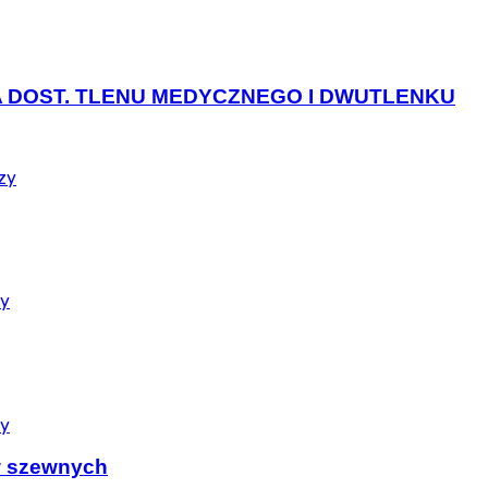
NA DOST. TLENU MEDYCZNEGO I DWUTLENKU
zy
zy
zy
w szewnych