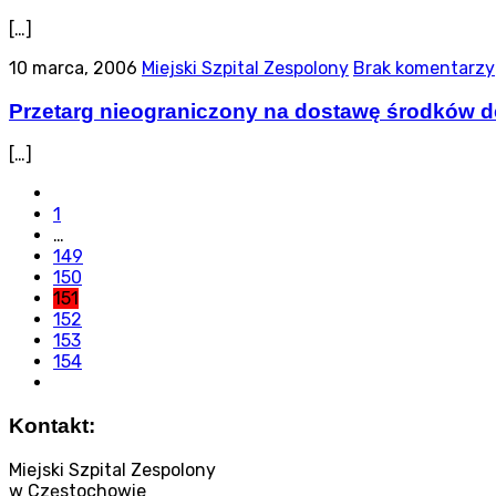
[…]
10 marca, 2006
Miejski Szpital Zespolony
Brak komentarzy
Przetarg nieograniczony na dostawę środków 
[…]
1
…
149
150
151
152
153
154
Kontakt:
Miejski Szpital Zespolony
w Częstochowie