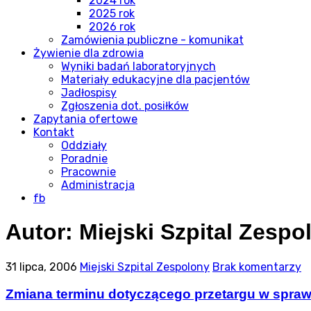
2024 rok
2025 rok
2026 rok
Zamówienia publiczne - komunikat
Żywienie dla zdrowia
Wyniki badań laboratoryjnych
Materiały edukacyjne dla pacjentów
Jadłospisy
Zgłoszenia dot. posiłków
Zapytania ofertowe
Kontakt
Oddziały
Poradnie
Pracownie
Administracja
fb
Autor:
Miejski Szpital Zespo
31 lipca, 2006
Miejski Szpital Zespolony
Brak komentarzy
Zmiana terminu dotyczącego przetargu w spraw