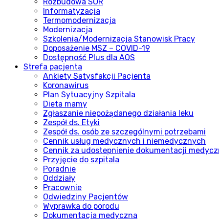
Rozbudowa SOR
Informatyzacja
Termomodernizacja
Modernizacja
Szkolenia/Modernizacja Stanowisk Pracy
Doposażenie MSZ – COVID-19
Dostępność Plus dla AOS
Strefa pacjenta
Ankiety Satysfakcji Pacjenta
Koronawirus
Plan Sytuacyjny Szpitala
Dieta mamy
Zgłaszanie niepożądanego działania leku
Zespół ds. Etyki
Zespół ds. osób ze szczególnymi potrzebami
Cennik usług medycznych i niemedycznych
Cennik za udostepnienie dokumentacji medycz
Przyjęcie do szpitala
Poradnie
Oddziały
Pracownie
Odwiedziny Pacjentów
Wyprawka do porodu
Dokumentacja medyczna