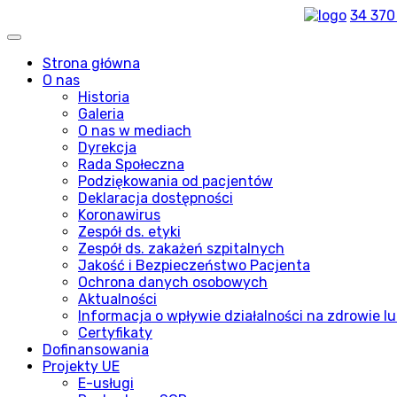
34 370
Strona główna
O nas
Historia
Galeria
O nas w mediach
Dyrekcja
Rada Społeczna
Podziękowania od pacjentów
Deklaracja dostępności
Koronawirus
Zespół ds. etyki
Zespół ds. zakażeń szpitalnych
Jakość i Bezpieczeństwo Pacjenta
Ochrona danych osobowych
Aktualności
Informacja o wpływie działalności na zdrowie lu
Certyfikaty
Dofinansowania
Projekty UE
E-usługi