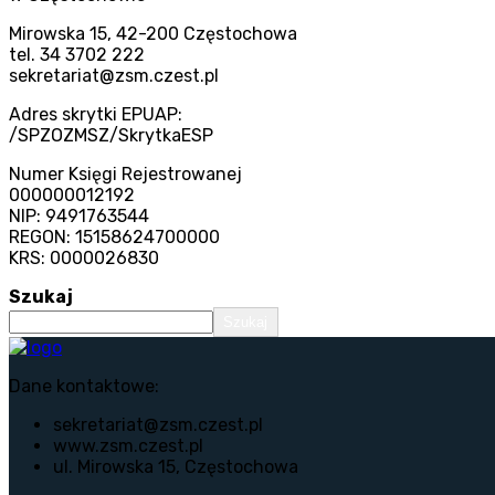
Mirowska 15, 42-200 Częstochowa
tel. 34 3702 222
sekretariat@zsm.czest.pl
Adres skrytki EPUAP:
/SPZOZMSZ/SkrytkaESP
Numer Księgi Rejestrowanej
000000012192
NIP: 9491763544
REGON: 15158624700000
KRS: 0000026830
Szukaj
Szukaj
Dane kontaktowe:
sekretariat@zsm.czest.pl
www.zsm.czest.pl
ul. Mirowska 15, Częstochowa