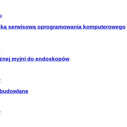
y
pieką serwisową oprogramowania komputerowego
y
cznej myjni do endoskopów
y
–budowlane
y