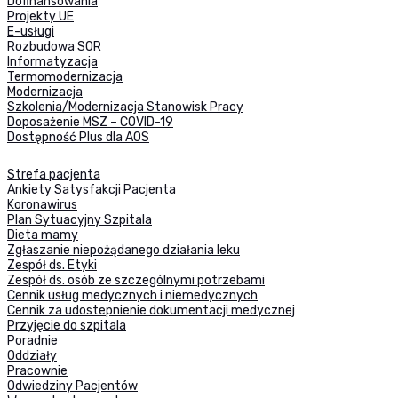
Dofinansowania
Projekty UE
E-usługi
Rozbudowa SOR
Informatyzacja
Termomodernizacja
Modernizacja
Szkolenia/Modernizacja Stanowisk Pracy
Doposażenie MSZ – COVID-19
Dostępność Plus dla AOS
Strefa pacjenta
Ankiety Satysfakcji Pacjenta
Koronawirus
Plan Sytuacyjny Szpitala
Dieta mamy
Zgłaszanie niepożądanego działania leku
Zespół ds. Etyki
Zespół ds. osób ze szczególnymi potrzebami
Cennik usług medycznych i niemedycznych
Cennik za udostepnienie dokumentacji medycznej
Przyjęcie do szpitala
Poradnie
Oddziały
Pracownie
Odwiedziny Pacjentów