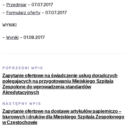
–
Przedmiar
– 07.07.2017
–
Formularz oferty
– 07.07.2017
WYNIKI
–
Wyniki
– 01.08.2017
POPRZEDNI WPIS
Zapytanie ofertowe na świadczenie usług doradczych
polegających na przygotowaniu Miejskiego Szpitala
Zespolone do wprowadzenia standardów
Akredytacyjnych
NASTĘPNY WPIS
Zapytanie ofertowe na dostawę artykułów papierniczo –
biurowych i druków dla Miejskiego Szpitala Zespolonego
w Częstochowie