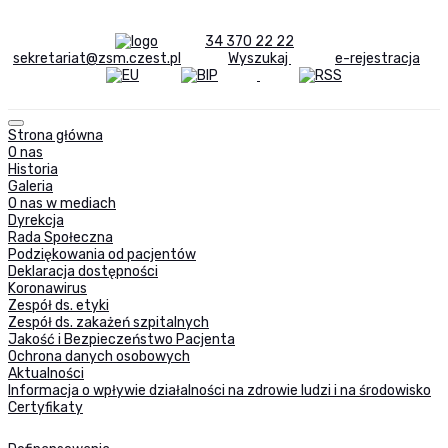
34 370 22 22
sekretariat@zsm.czest.pl
Wyszukaj
e-rejestracja
Strona główna
O nas
Historia
Galeria
O nas w mediach
Dyrekcja
Rada Społeczna
Podziękowania od pacjentów
Deklaracja dostępności
Koronawirus
Zespół ds. etyki
Zespół ds. zakażeń szpitalnych
Jakość i Bezpieczeństwo Pacjenta
Ochrona danych osobowych
Aktualności
Informacja o wpływie działalności na zdrowie ludzi i na środowisko
Certyfikaty