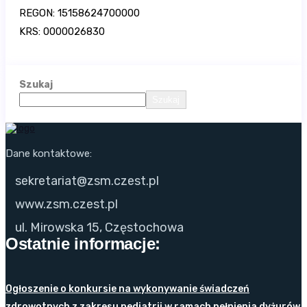
REGON: 15158624700000
KRS: 0000026830
Szukaj
Szukaj
Dane kontaktowe:
sekretariat@zsm.czest.pl
www.zsm.czest.pl
ul. Mirowska 15, Częstochowa
Ostatnie informacje:
Ogłoszenie o konkursie na wykonywanie świadczeń
zdrowotnych z zakresu pediatrii w ramach pełnienia dyżurów