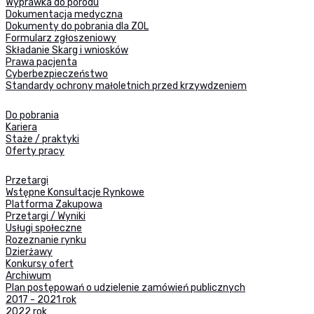
Wyprawka do porodu
Dokumentacja medyczna
Dokumenty do pobrania dla ZOL
Formularz zgłoszeniowy
Składanie Skarg i wniosków
Prawa pacjenta
Cyberbezpieczeństwo
Standardy ochrony małoletnich przed krzywdzeniem
Do pobrania
Kariera
Staże / praktyki
Oferty pracy
Przetargi
Wstępne Konsultacje Rynkowe
Platforma Zakupowa
Przetargi / Wyniki
Usługi społeczne
Rozeznanie rynku
Dzierżawy
Konkursy ofert
Archiwum
Plan postępowań o udzielenie zamówień publicznych
2017 - 2021 rok
2022 rok