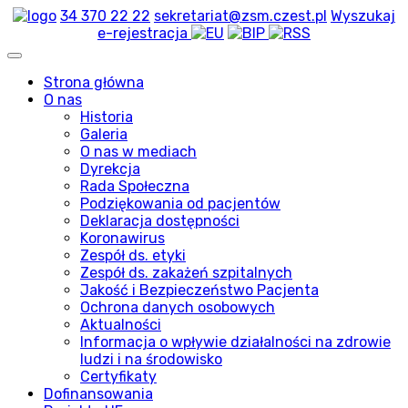
34 370 22 22
sekretariat@zsm.czest.pl
Wyszukaj
e-rejestracja
Strona główna
O nas
Historia
Galeria
O nas w mediach
Dyrekcja
Rada Społeczna
Podziękowania od pacjentów
Deklaracja dostępności
Koronawirus
Zespół ds. etyki
Zespół ds. zakażeń szpitalnych
Jakość i Bezpieczeństwo Pacjenta
Ochrona danych osobowych
Aktualności
Informacja o wpływie działalności na zdrowie
ludzi i na środowisko
Certyfikaty
Dofinansowania