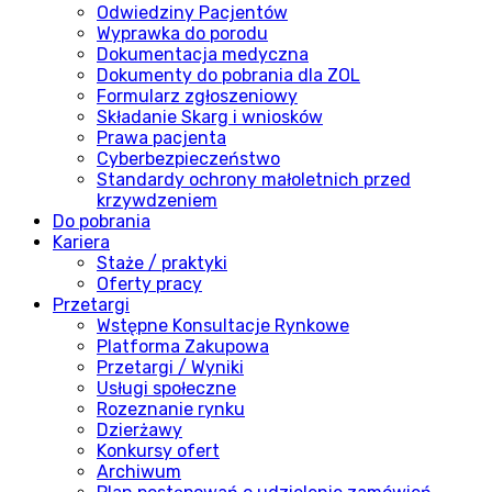
Odwiedziny Pacjentów
Wyprawka do porodu
Dokumentacja medyczna
Dokumenty do pobrania dla ZOL
Formularz zgłoszeniowy
Składanie Skarg i wniosków
Prawa pacjenta
Cyberbezpieczeństwo
Standardy ochrony małoletnich przed
krzywdzeniem
Do pobrania
Kariera
Staże / praktyki
Oferty pracy
Przetargi
Wstępne Konsultacje Rynkowe
Platforma Zakupowa
Przetargi / Wyniki
Usługi społeczne
Rozeznanie rynku
Dzierżawy
Konkursy ofert
Archiwum