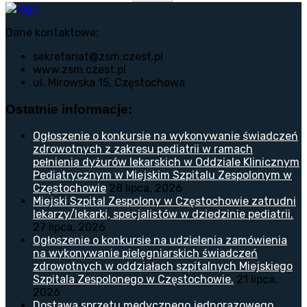
Dane kontaktowe:
sekretariat@zsm.czest.pl
www.zsm.czest.pl
ul. Mirowska 15, Częstochowa
Ostatnie informacje:
Ogłoszenie o konkursie na wykonywanie świadczeń
zdrowotnych z zakresu pediatrii w ramach
pełnienia dyżurów lekarskich w Oddziale Klinicznym
Pediatrycznym w Miejskim Szpitalu Zespolonym w
Częstochowie
28 lipca, 2026
Miejski Szpital Zespolony w Częstochowie zatrudni
lekarzy/lekarki, specjalistów w dziedzinie pediatrii.
27 lipca, 2026
Ogłoszenie o konkursie na udzielenia zamówienia
na wykonywanie pielęgniarskich świadczeń
zdrowotnych w oddziałach szpitalnych Miejskiego
Szpitala Zespolonego w Częstochowie.
21 lipca,
2026
Dostawa sprzętu medycznego jednorazowego