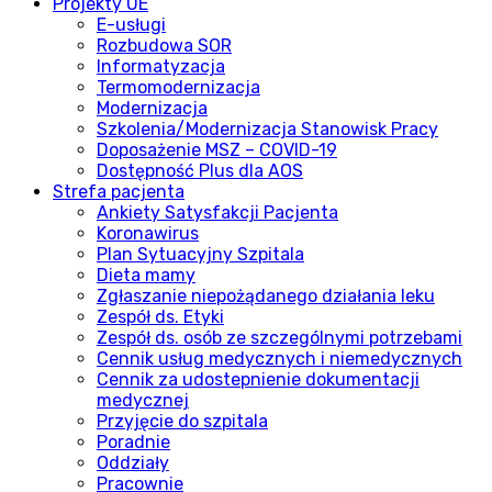
Projekty UE
E-usługi
Rozbudowa SOR
Informatyzacja
Termomodernizacja
Modernizacja
Szkolenia/Modernizacja Stanowisk Pracy
Doposażenie MSZ – COVID-19
Dostępność Plus dla AOS
Strefa pacjenta
Ankiety Satysfakcji Pacjenta
Koronawirus
Plan Sytuacyjny Szpitala
Dieta mamy
Zgłaszanie niepożądanego działania leku
Zespół ds. Etyki
Zespół ds. osób ze szczególnymi potrzebami
Cennik usług medycznych i niemedycznych
Cennik za udostepnienie dokumentacji
medycznej
Przyjęcie do szpitala
Poradnie
Oddziały
Pracownie