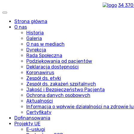
34 370
Strona główna
O nas
Historia
Galeria
O nas w mediach
Dyrekcja
Rada Społeczna
Podziękowania od pacjentów
Deklaracja dostępności
Koronawirus
Zespół ds. etyki
Zespół ds. zakażeń szpitalnych
Jakość i Bezpieczeństwo Pacjenta
Ochrona danych osobowych
Aktualności
Informacja o wpływie działalności na zdrowie lu
Certyfikaty
Dofinansowania
Projekty UE
E-usługi