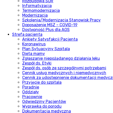
Rozbudowa SOR
Informatyzacja
Termomodernizacja
Modernizacja
Szkolenia/Modernizacja Stanowisk Pracy
Doposażenie MSZ – COVID-19
Dostępność Plus dla AOS
Strefa pacjenta
Ankiety Satysfakcji Pacjenta
Koronawirus
Plan Sytuacyjny Szpitala
Dieta mamy
Zgłaszanie niepożądanego działania leku
Zespół ds. Etyki
Zespół ds. osób ze szczególnymi potrzebami
Cennik usług medycznych i niemedycznych
Cennik za udostepnienie dokumentacji medycz
Przyjęcie do szpitala
Poradnie
Oddziały
Pracownie
Odwiedziny Pacjentów
Wyprawka do porodu
Dokumentacja medyczna