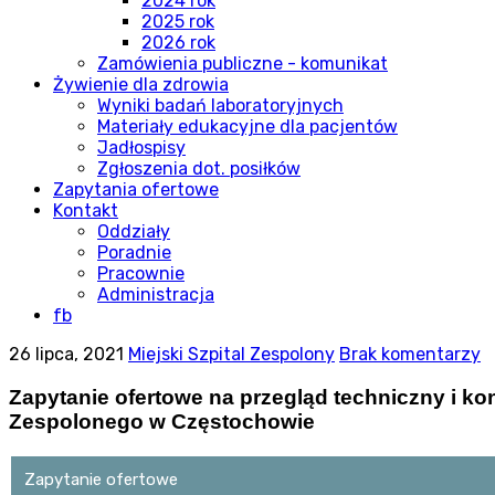
2024 rok
2025 rok
2026 rok
Zamówienia publiczne - komunikat
Żywienie dla zdrowia
Wyniki badań laboratoryjnych
Materiały edukacyjne dla pacjentów
Jadłospisy
Zgłoszenia dot. posiłków
Zapytania ofertowe
Kontakt
Oddziały
Poradnie
Pracownie
Administracja
fb
26 lipca, 2021
Miejski Szpital Zespolony
Brak komentarzy
Zapytanie ofertowe na przegląd techniczny i 
Zespolonego w Częstochowie
Zapytanie ofertowe