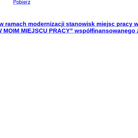
Pobierz
 w ramach modernizacji stanowisk miejsc pracy w
A W MOIM MIEJSCU PRACY” współfinansowanego z