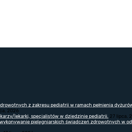
drowotnych z zakresu pediatrii w ramach pełnienia dyżuró
pca, 2026
arzy/lekarki, specjalistów w dziedzinie pediatrii.
27 lipca, 
 wykonywanie pielęgniarskich świadczeń zdrowotnych w odd