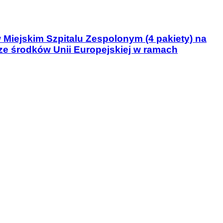
 Miejskim Szpitalu Zespolonym (4 pakiety) na
e środków Unii Europejskiej w ramach