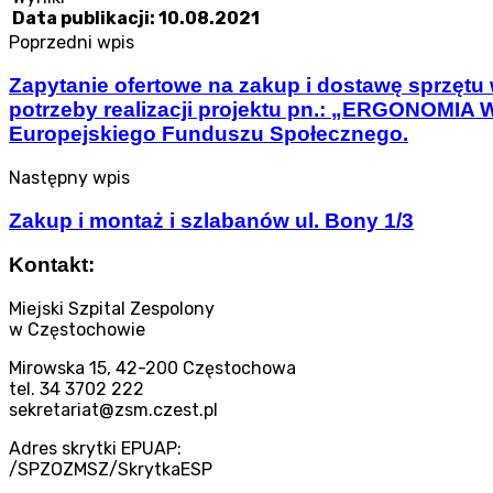
Data publikacji: 10.08.2021
Poprzedni wpis
Zapytanie ofertowe na zakup i dostawę sprzętu
potrzeby realizacji projektu pn.: „ERGONOMI
Europejskiego Funduszu Społecznego.
Następny wpis
Zakup i montaż i szlabanów ul. Bony 1/3
Kontakt:
Miejski Szpital Zespolony
w Częstochowie
Mirowska 15, 42-200 Częstochowa
tel. 34 3702 222
sekretariat@zsm.czest.pl
Adres skrytki EPUAP:
/SPZOZMSZ/SkrytkaESP