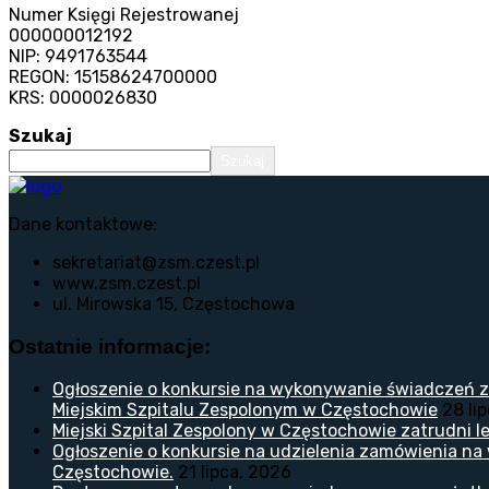
Numer Księgi Rejestrowanej
000000012192
NIP: 9491763544
REGON: 15158624700000
KRS: 0000026830
Szukaj
Szukaj
Dane kontaktowe:
sekretariat@zsm.czest.pl
www.zsm.czest.pl
ul. Mirowska 15, Częstochowa
Ostatnie informacje:
Ogłoszenie o konkursie na wykonywanie świadczeń z
Miejskim Szpitalu Zespolonym w Częstochowie
28 li
Miejski Szpital Zespolony w Częstochowie zatrudni lek
Ogłoszenie o konkursie na udzielenia zamówienia na
Częstochowie.
21 lipca, 2026