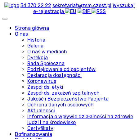
34 370 22 22
sekretariat@zsm.czest.pl
Wyszukaj
e-rejestracja
Strona główna
O nas
Historia
Galeria
O nas w mediach
Dyrekcja
Rada Społeczna
Podziękowania od pacjentów
Deklaracja dostępności
Koronawirus
Zespół ds. etyki
Zespół ds. zakażeń szpitalnych
Jakość i Bezpieczeństwo Pacjenta
Ochrona danych osobowych
Aktualności
Informacja o wpływie działalności na zdrowie
ludzi i na środowisko
Certyfikaty
Dofinansowania