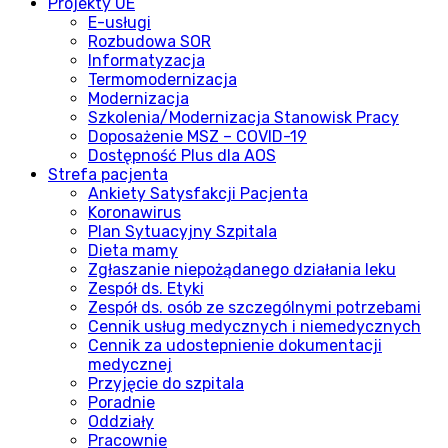
Projekty UE
E-usługi
Rozbudowa SOR
Informatyzacja
Termomodernizacja
Modernizacja
Szkolenia/Modernizacja Stanowisk Pracy
Doposażenie MSZ – COVID-19
Dostępność Plus dla AOS
Strefa pacjenta
Ankiety Satysfakcji Pacjenta
Koronawirus
Plan Sytuacyjny Szpitala
Dieta mamy
Zgłaszanie niepożądanego działania leku
Zespół ds. Etyki
Zespół ds. osób ze szczególnymi potrzebami
Cennik usług medycznych i niemedycznych
Cennik za udostepnienie dokumentacji
medycznej
Przyjęcie do szpitala
Poradnie
Oddziały
Pracownie