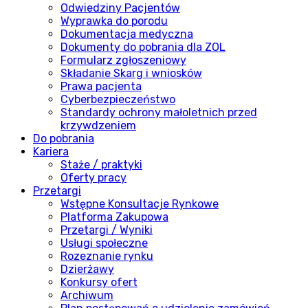
Odwiedziny Pacjentów
Wyprawka do porodu
Dokumentacja medyczna
Dokumenty do pobrania dla ZOL
Formularz zgłoszeniowy
Składanie Skarg i wniosków
Prawa pacjenta
Cyberbezpieczeństwo
Standardy ochrony małoletnich przed
krzywdzeniem
Do pobrania
Kariera
Staże / praktyki
Oferty pracy
Przetargi
Wstępne Konsultacje Rynkowe
Platforma Zakupowa
Przetargi / Wyniki
Usługi społeczne
Rozeznanie rynku
Dzierżawy
Konkursy ofert
Archiwum