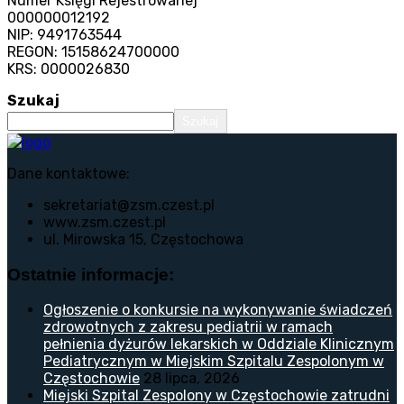
Numer Księgi Rejestrowanej
000000012192
NIP: 9491763544
REGON: 15158624700000
KRS: 0000026830
Szukaj
Szukaj
Dane kontaktowe:
sekretariat@zsm.czest.pl
www.zsm.czest.pl
ul. Mirowska 15, Częstochowa
Ostatnie informacje:
Ogłoszenie o konkursie na wykonywanie świadczeń
zdrowotnych z zakresu pediatrii w ramach
pełnienia dyżurów lekarskich w Oddziale Klinicznym
Pediatrycznym w Miejskim Szpitalu Zespolonym w
Częstochowie
28 lipca, 2026
Miejski Szpital Zespolony w Częstochowie zatrudni