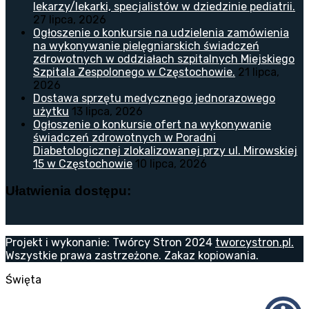
lekarzy/lekarki, specjalistów w dziedzinie pediatrii.
27 lipca, 2026
Ogłoszenie o konkursie na udzielenia zamówienia
na wykonywanie pielęgniarskich świadczeń
zdrowotnych w oddziałach szpitalnych Miejskiego
Szpitala Zespolonego w Częstochowie.
21 lipca,
2026
Dostawa sprzętu medycznego jednorazowego
użytku
13 lipca, 2026
Ogłoszenie o konkursie ofert na wykonywanie
świadczeń zdrowotnych w Poradni
Diabetologicznej zlokalizowanej przy ul. Mirowskiej
15 w Częstochowie
10 lipca, 2026
Ułatwienia dostępu:
Projekt i wykonanie: Twórcy Stron 2024
tworcystron.pl.
Wszystkie prawa zastrzeżone. Zakaz kopiowania.
Święta