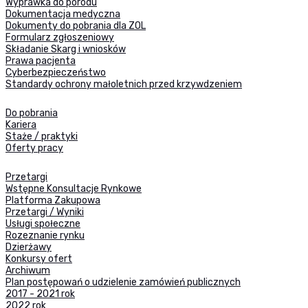
Wyprawka do porodu
Dokumentacja medyczna
Dokumenty do pobrania dla ZOL
Formularz zgłoszeniowy
Składanie Skarg i wniosków
Prawa pacjenta
Cyberbezpieczeństwo
Standardy ochrony małoletnich przed krzywdzeniem
Do pobrania
Kariera
Staże / praktyki
Oferty pracy
Przetargi
Wstępne Konsultacje Rynkowe
Platforma Zakupowa
Przetargi / Wyniki
Usługi społeczne
Rozeznanie rynku
Dzierżawy
Konkursy ofert
Archiwum
Plan postępowań o udzielenie zamówień publicznych
2017 - 2021 rok
2022 rok