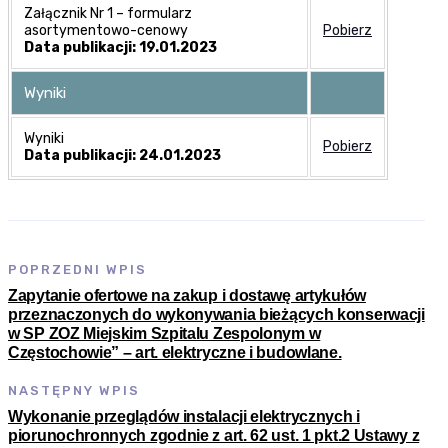
Załącznik Nr 1 – formularz
asortymentowo-cenowy
Pobierz
Data publikacji: 19.01.2023
Wyniki
Wyniki
Pobierz
Data publikacji: 24.01.2023
POPRZEDNI WPIS
Zapytanie ofertowe na zakup i dostawę artykułów
przeznaczonych do wykonywania bieżących konserwacji
w SP ZOZ Miejskim Szpitalu Zespolonym w
Częstochowie” – art. elektryczne i budowlane.
NASTĘPNY WPIS
Wykonanie przeglądów instalacji elektrycznych i
piorunochronnych zgodnie z art. 62 ust. 1 pkt.2 Ustawy z