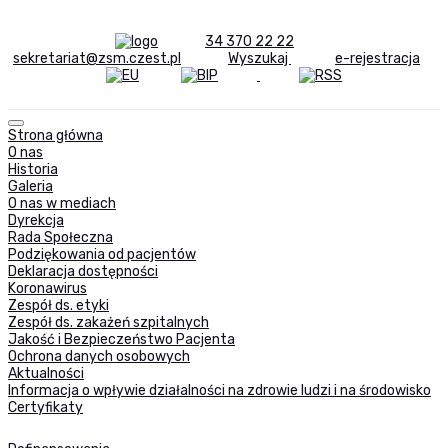
34 370 22 22
sekretariat@zsm.czest.pl
Wyszukaj
e-rejestracja
Strona główna
O nas
Historia
Galeria
O nas w mediach
Dyrekcja
Rada Społeczna
Podziękowania od pacjentów
Deklaracja dostępności
Koronawirus
Zespół ds. etyki
Zespół ds. zakażeń szpitalnych
Jakość i Bezpieczeństwo Pacjenta
Ochrona danych osobowych
Aktualności
Informacja o wpływie działalności na zdrowie ludzi i na środowisko
Certyfikaty