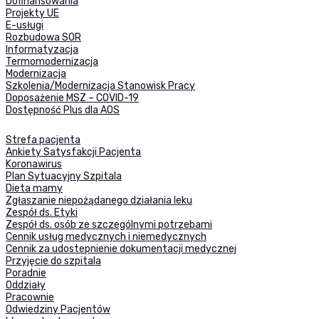
Dofinansowania
Projekty UE
E-usługi
Rozbudowa SOR
Informatyzacja
Termomodernizacja
Modernizacja
Szkolenia/Modernizacja Stanowisk Pracy
Doposażenie MSZ – COVID-19
Dostępność Plus dla AOS
Strefa pacjenta
Ankiety Satysfakcji Pacjenta
Koronawirus
Plan Sytuacyjny Szpitala
Dieta mamy
Zgłaszanie niepożądanego działania leku
Zespół ds. Etyki
Zespół ds. osób ze szczególnymi potrzebami
Cennik usług medycznych i niemedycznych
Cennik za udostepnienie dokumentacji medycznej
Przyjęcie do szpitala
Poradnie
Oddziały
Pracownie
Odwiedziny Pacjentów