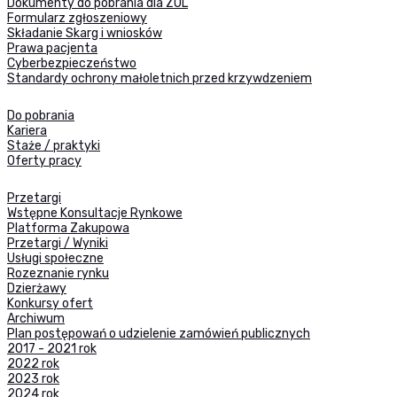
Dokumenty do pobrania dla ZOL
Formularz zgłoszeniowy
Składanie Skarg i wniosków
Prawa pacjenta
Cyberbezpieczeństwo
Standardy ochrony małoletnich przed krzywdzeniem
Do pobrania
Kariera
Staże / praktyki
Oferty pracy
Przetargi
Wstępne Konsultacje Rynkowe
Platforma Zakupowa
Przetargi / Wyniki
Usługi społeczne
Rozeznanie rynku
Dzierżawy
Konkursy ofert
Archiwum
Plan postępowań o udzielenie zamówień publicznych
2017 - 2021 rok
2022 rok
2023 rok
2024 rok