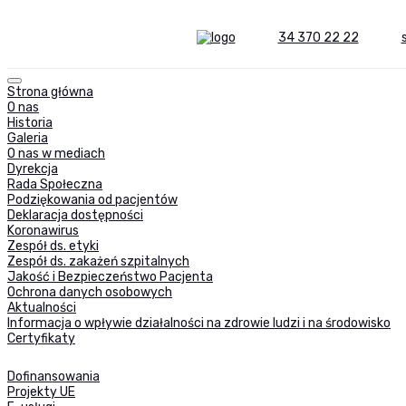
34 370 22 22
Strona główna
O nas
Historia
Galeria
O nas w mediach
Dyrekcja
Rada Społeczna
Podziękowania od pacjentów
Deklaracja dostępności
Koronawirus
Zespół ds. etyki
Zespół ds. zakażeń szpitalnych
Jakość i Bezpieczeństwo Pacjenta
Ochrona danych osobowych
Aktualności
Informacja o wpływie działalności na zdrowie ludzi i na środowisko
Certyfikaty
Dofinansowania
Projekty UE