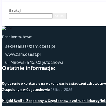
Szukaj
Szukaj
Dane kontaktowe:
sekretariat@zsm.czest.pl
www.zsm.czest.pl
ul. Mirowska 15, Częstochowa
Ostatnie informacje:
Ogłoszenie o konkursie na wykonywanie świadczeń zdrowotnych 
Zespolonym w Częstochowie
28 lipca, 2026
Miejski Szpital Zespolony w Częstochowie zatrudni lekarzy/lekar