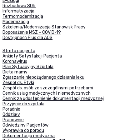
E-usługi
Rozbudowa SOR
Informatyzacja
Termomodernizacja
Modernizacja
Szkolenia/Modernizacja Stanowisk Pracy
Doposażenie MSZ – COVID-19
Dostępność Plus dla AOS
Strefa pacjenta
Ankiety Satysfakcji Pacjenta
Koronawirus
Plan Sytuacyjny Szpitala
Dieta mamy
Zgłaszanie niepożądanego działania leku
Zespół ds. Etyki
Zespół ds. osób ze szczególnymi potrzebami
Cennik usług medycznych i niemedycznych
Cennik za udostepnienie dokumentacji medycznej
Przyjęcie do szpitala
Poradnie
Oddziały
Pracownie
Odwiedziny Pacjentów
Wyprawka do porodu
Dokumentacja medyczna