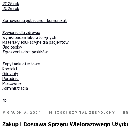
2025 rok
2026 rok
Zamówienia publiczne - komunikat
Żywienie dla zdrowia
Wyniki badań laboratoryjnych
Materiały edukacyjne dla pacjentów
Jadłospisy
Zgłoszenia dot. posiłków
Zapytania ofertowe
Kontakt
Oddziały
Poradnie
Pracownie
Administracja
fb
9 GRUDNIA, 2024
MIEJSKI SZPITAL ZESPOLONY
B
Zakup I Dostawa Sprzętu Wielorazowego Użytku