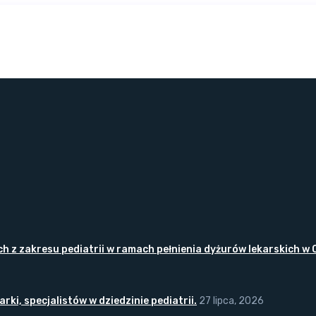
z zakresu pediatrii w ramach pełnienia dyżurów lekarskich w O
ki, specjalistów w dziedzinie pediatrii.
27 lipca, 2026