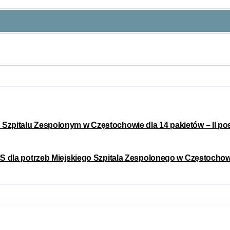
pitalu Zespolonym w Częstochowie dla 14 pakietów – II post
S dla potrzeb Miejskiego Szpitala Zespolonego w Częstochow