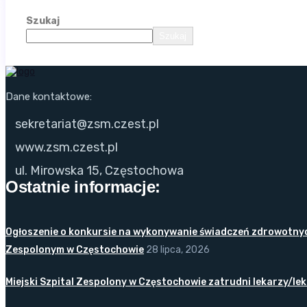
Szukaj
Szukaj
Dane kontaktowe:
sekretariat@zsm.czest.pl
www.zsm.czest.pl
ul. Mirowska 15, Częstochowa
Ostatnie informacje:
Ogłoszenie o konkursie na wykonywanie świadczeń zdrowotnych 
Zespolonym w Częstochowie
28 lipca, 2026
Miejski Szpital Zespolony w Częstochowie zatrudni lekarzy/lekar