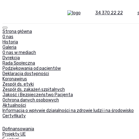
34 370 22 22
Strona główna
O nas
Historia
Galeria
O nas w mediach
Dyrekcja
Rada Społeczna
Podziękowania od pacjentów
Deklaracja dostępności
Koronawirus
Zespół ds. etyki
Zespół ds. zakażeń szpitalnych
Jakość i Bezpieczeństwo Pacjenta
Ochrona danych osobowych
Aktualności
Informacja o wpływie działalności na zdrowie ludzi i na środowisko
Certyfikaty
Dofinansowania
Projekty UE