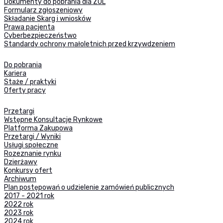
Dokumenty do pobrania dla ZOL
Formularz zgłoszeniowy
Składanie Skarg i wniosków
Prawa pacjenta
Cyberbezpieczeństwo
Standardy ochrony małoletnich przed krzywdzeniem
Do pobrania
Kariera
Staże / praktyki
Oferty pracy
Przetargi
Wstępne Konsultacje Rynkowe
Platforma Zakupowa
Przetargi / Wyniki
Usługi społeczne
Rozeznanie rynku
Dzierżawy
Konkursy ofert
Archiwum
Plan postępowań o udzielenie zamówień publicznych
2017 - 2021 rok
2022 rok
2023 rok
2024 rok