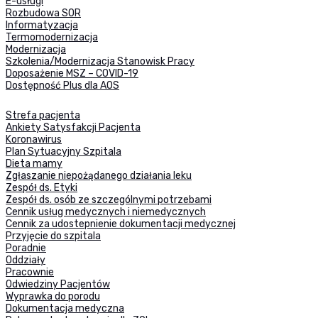
E-usługi
Rozbudowa SOR
Informatyzacja
Termomodernizacja
Modernizacja
Szkolenia/Modernizacja Stanowisk Pracy
Doposażenie MSZ – COVID-19
Dostępność Plus dla AOS
Strefa pacjenta
Ankiety Satysfakcji Pacjenta
Koronawirus
Plan Sytuacyjny Szpitala
Dieta mamy
Zgłaszanie niepożądanego działania leku
Zespół ds. Etyki
Zespół ds. osób ze szczególnymi potrzebami
Cennik usług medycznych i niemedycznych
Cennik za udostepnienie dokumentacji medycznej
Przyjęcie do szpitala
Poradnie
Oddziały
Pracownie
Odwiedziny Pacjentów
Wyprawka do porodu
Dokumentacja medyczna