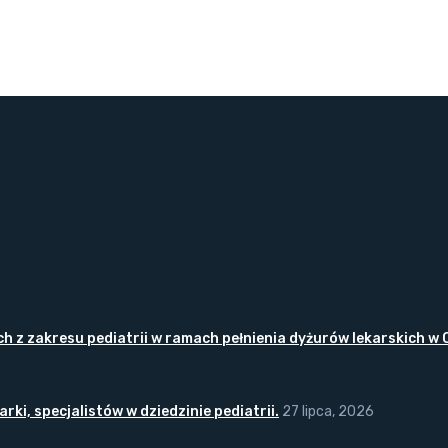
z zakresu pediatrii w ramach pełnienia dyżurów lekarskich w O
ki, specjalistów w dziedzinie pediatrii.
27 lipca, 2026