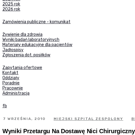
2025 rok
2026 rok
Zamówienia publiczne - komunikat
Żywienie dla zdrowia
Wyniki badań laboratoryjnych
Materiały edukacyjne dla pacjentów
Jadłospisy
Zgłoszenia dot. posiłków
Zapytania ofertowe
Kontakt
Oddziały
Poradnie
Pracownie
Administracja
fb
7 WRZEŚNIA, 2010
MIEJSKI SZPITAL ZESPOLONY
B
Wyniki Przetargu Na Dostawę Nici Chirurgiczn