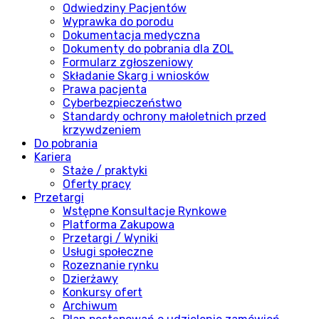
Odwiedziny Pacjentów
Wyprawka do porodu
Dokumentacja medyczna
Dokumenty do pobrania dla ZOL
Formularz zgłoszeniowy
Składanie Skarg i wniosków
Prawa pacjenta
Cyberbezpieczeństwo
Standardy ochrony małoletnich przed
krzywdzeniem
Do pobrania
Kariera
Staże / praktyki
Oferty pracy
Przetargi
Wstępne Konsultacje Rynkowe
Platforma Zakupowa
Przetargi / Wyniki
Usługi społeczne
Rozeznanie rynku
Dzierżawy
Konkursy ofert
Archiwum