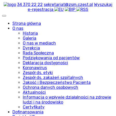
34 370 22 22
sekretariat@zsm.czest.pl
Wyszukaj
e-rejestracja
Strona główna
O nas
Historia
Galeria
O nas w mediach
Dyrekcja
Rada Społeczna
Podziękowania od pacjentów
Deklaracja dostępności
Koronawirus
Zespół ds. etyki
Zespół ds. zakażeń szpitalnych
Jakość i Bezpieczeństwo Pacjenta
Ochrona danych osobowych
Aktualności
Informacja o wpływie działalności na zdrowie
ludzi i na środowisko
Certyfikaty
Dofinansowania