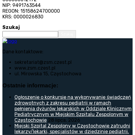
NIP: 9491763544
REGON: 15158624700000
KRS: 0000026830
Szukaj
Szukaj
Dane kontaktowe:
sekretariat@zsm.czest.pl
www.zsm.czest.pl
ul. Mirowska 15, Częstochowa
Ostatnie informacje:
Ogłoszenie o konkursie na wykonywanie świadczeń
zdrowotnych z zakresu pediatrii w ramach
pełnienia dyżurów lekarskich w Oddziale Klinicznym
Pediatrycznym w Miejskim Szpitalu Zespolonym w
Częstochowie
28 lipca, 2026
Miejski Szpital Zespolony w Częstochowie zatrudni
lekarzy/lekarki, specjalistów w dziedzinie pediatrii.