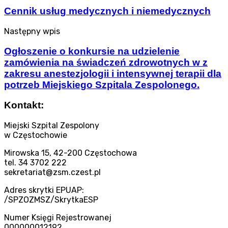
Cennik usług medycznych i niemedycznych
Następny wpis
Ogłoszenie o konkursie na udzielenie
zamówienia na świadczeń zdrowotnych w z
zakresu anestezjologii i intensywnej terapii dla
potrzeb Miejskiego Szpitala Zespolonego.
Kontakt:
Miejski Szpital Zespolony
w Częstochowie
Mirowska 15, 42-200 Częstochowa
tel. 34 3702 222
sekretariat@zsm.czest.pl
Adres skrytki EPUAP:
/SPZOZMSZ/SkrytkaESP
Numer Księgi Rejestrowanej
000000012192