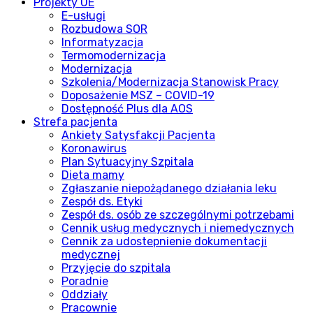
Projekty UE
E-usługi
Rozbudowa SOR
Informatyzacja
Termomodernizacja
Modernizacja
Szkolenia/Modernizacja Stanowisk Pracy
Doposażenie MSZ – COVID-19
Dostępność Plus dla AOS
Strefa pacjenta
Ankiety Satysfakcji Pacjenta
Koronawirus
Plan Sytuacyjny Szpitala
Dieta mamy
Zgłaszanie niepożądanego działania leku
Zespół ds. Etyki
Zespół ds. osób ze szczególnymi potrzebami
Cennik usług medycznych i niemedycznych
Cennik za udostepnienie dokumentacji
medycznej
Przyjęcie do szpitala
Poradnie
Oddziały
Pracownie