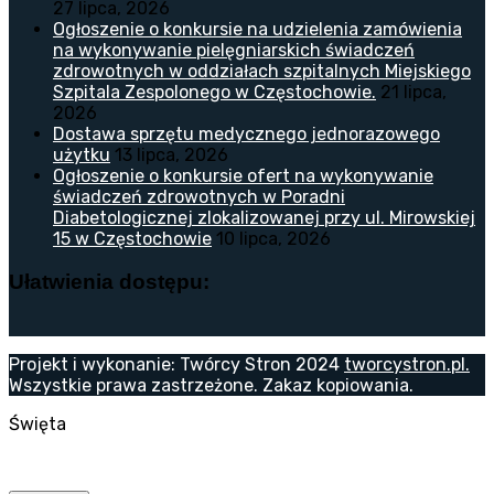
27 lipca, 2026
Ogłoszenie o konkursie na udzielenia zamówienia
na wykonywanie pielęgniarskich świadczeń
zdrowotnych w oddziałach szpitalnych Miejskiego
Szpitala Zespolonego w Częstochowie.
21 lipca,
2026
Dostawa sprzętu medycznego jednorazowego
użytku
13 lipca, 2026
Ogłoszenie o konkursie ofert na wykonywanie
świadczeń zdrowotnych w Poradni
Diabetologicznej zlokalizowanej przy ul. Mirowskiej
15 w Częstochowie
10 lipca, 2026
Ułatwienia dostępu:
Projekt i wykonanie: Twórcy Stron 2024
tworcystron.pl.
Wszystkie prawa zastrzeżone. Zakaz kopiowania.
Święta