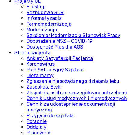
Projekty UE
E-usługi
Rozbudowa SOR
Informatyzacja
Termomodernizacja
Modernizacja
Szkolenia/Modernizacja Stanowisk Pracy
Doposażenie MSZ – COVID-19
Dostępność Plus dla AOS
Strefa pacjenta
Ankiety Satysfakcji Pacjenta
Koronawirus
Plan Sytuacyjny Szpitala
Dieta mamy
Zgłaszanie niepożądanego działania leku
Zespół ds. Etyki
Zespół ds. osób ze szczególnymi potrzebami
Cennik usług medycznych i niemedycznych
Cennik za udostepnienie dokumentacji
medycznej
Przyjęcie do szpitala
Poradnie
Oddziały
Pracownie