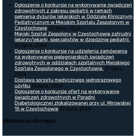
Ogłoszenie o konkursie na wykonywanie świadczeń
zdrowotnych z zakresu pediatrii w ramach
pełnienia dyżurów lekarskich w Oddziale Klinicznym
Pediatrycznym w Miejskim Szpitalu Zespolonym w
Częstochowie
28 lipca, 2026
Miejski Szpital Zespolony w Częstochowie zatrudni
lekarzy/lekarki, specjalistów w dziedzinie pediatrii.
27 lipca, 2026
Ogłoszenie o konkursie na udzielenia zamówienia
na wykonywanie pielęgniarskich świadczeń
zdrowotnych w oddziałach szpitalnych Miejskiego
Szpitala Zespolonego w Częstochowie.
21 lipca,
2026
Dostawa sprzętu medycznego jednorazowego
użytku
13 lipca, 2026
Ogłoszenie o konkursie ofert na wykonywanie
świadczeń zdrowotnych w Poradni
Diabetologicznej zlokalizowanej przy ul. Mirowskiej
15 w Częstochowie
10 lipca, 2026
Ułatwienia dostępu: