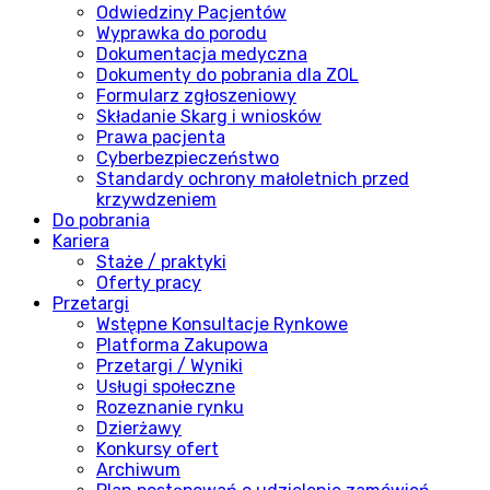
Odwiedziny Pacjentów
Wyprawka do porodu
Dokumentacja medyczna
Dokumenty do pobrania dla ZOL
Formularz zgłoszeniowy
Składanie Skarg i wniosków
Prawa pacjenta
Cyberbezpieczeństwo
Standardy ochrony małoletnich przed
krzywdzeniem
Do pobrania
Kariera
Staże / praktyki
Oferty pracy
Przetargi
Wstępne Konsultacje Rynkowe
Platforma Zakupowa
Przetargi / Wyniki
Usługi społeczne
Rozeznanie rynku
Dzierżawy
Konkursy ofert
Archiwum