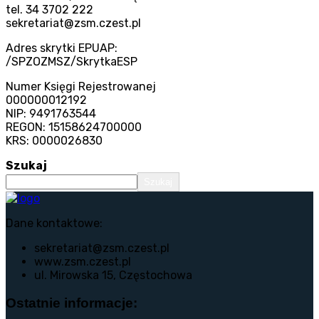
tel. 34 3702 222
sekretariat@zsm.czest.pl
Adres skrytki EPUAP:
/SPZOZMSZ/SkrytkaESP
Numer Księgi Rejestrowanej
000000012192
NIP: 9491763544
REGON: 15158624700000
KRS: 0000026830
Szukaj
Szukaj
Dane kontaktowe:
sekretariat@zsm.czest.pl
www.zsm.czest.pl
ul. Mirowska 15, Częstochowa
Ostatnie informacje: