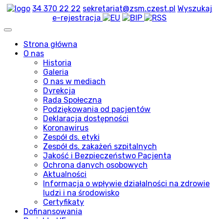
34 370 22 22
sekretariat@zsm.czest.pl
Wyszukaj
e-rejestracja
Strona główna
O nas
Historia
Galeria
O nas w mediach
Dyrekcja
Rada Społeczna
Podziękowania od pacjentów
Deklaracja dostępności
Koronawirus
Zespół ds. etyki
Zespół ds. zakażeń szpitalnych
Jakość i Bezpieczeństwo Pacjenta
Ochrona danych osobowych
Aktualności
Informacja o wpływie działalności na zdrowie
ludzi i na środowisko
Certyfikaty
Dofinansowania