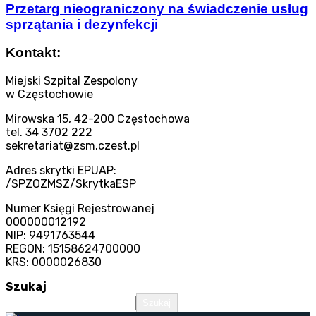
Przetarg nieograniczony na świadczenie usług
sprzątania i dezynfekcji
Kontakt:
Miejski Szpital Zespolony
w Częstochowie
Mirowska 15, 42-200 Częstochowa
tel. 34 3702 222
sekretariat@zsm.czest.pl
Adres skrytki EPUAP:
/SPZOZMSZ/SkrytkaESP
Numer Księgi Rejestrowanej
000000012192
NIP: 9491763544
REGON: 15158624700000
KRS: 0000026830
Szukaj
Szukaj