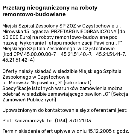
Przetarg nieograniczony na roboty
remontowo-budowlane
Miejski Szpital Zespolony SP ZOZ w Częstochowie ul.
Mirowska 15 ogłasza PRZETARG NIEOGRANICZONY (do
60.000 Euro) na roboty remontowo-budowlane pod
nazwą: Wykonanie II etapu modernizacji Pawilonu „F”
Miejskiego Szpitala Zespolonego w Częstochowie.
(kod CPV 45.00.00.00-7 45.21.51.40.-7, 45.21.51.41-7,
45.21.51.42-4)
Oferty należy składać w siedzibie Miejskiego Szpitala
Zespolonego w Częstochowie
ul. Mirowska 15 pawilon „G” (sekretariat)
Specyfikacje istotnych warunków zamówienia można
odebrać w siedzibie zamawiającego pawilon „G” (Sekcja
Zamówień Publicznych)
Upoważnionym do kontaktowania się z oferentami jest:
Piotr Kaczmarczyk tel. (034) 370 21 03
Termin składania ofert upływa w dniu 15.12.2005 r. godz.