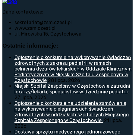
Dane kontaktowe:
sekretariat@zsm.czest.pl
www.zsm.czest.pl
ul. Mirowska 15, Częstochowa
Ostatnie informacje:
Ogłoszenie o konkursie na wykonywanie świadczeń
zdrowotnych z zakresu pediatrii w ramach
pełnienia dyżurów lekarskich w Oddziale Klinicznym
Pediatrycznym w Miejskim Szpitalu Zespolonym w
Częstochowie
28 lipca, 2026
Miejski Szpital Zespolony w Częstochowie zatrudni
lekarzy/lekarki, specjalistów w dziedzinie pediatrii.
27 lipca, 2026
Ogłoszenie o konkursie na udzielenia zamówienia
na wykonywanie pielęgniarskich świadczeń
zdrowotnych w oddziałach szpitalnych Miejskiego
Szpitala Zespolonego w Częstochowie.
21 lipca,
2026
Dostawa sprzętu medycznego jednorazowego