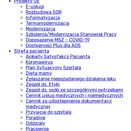
Projekty UE
E-usługi
Rozbudowa SOR
Informatyzacja
Termomodernizacja
Modernizacja
Szkolenia/Modernizacja Stanowisk Pracy
Doposażenie MSZ – COVID-19
Dostępność Plus dla AOS
Strefa pacjenta
Ankiety Satysfakcji Pacjenta
Koronawirus
Plan Sytuacyjny Szpitala
Dieta mamy
Zgłaszanie niepożądanego działania leku
Zespół ds. Etyki
Zespół ds. osób ze szczególnymi potrzebami
Cennik usług medycznych i niemedycznych
Cennik za udostepnienie dokumentacji
medycznej
Przyjęcie do szpitala
Poradnie
Oddziały
Pracownie