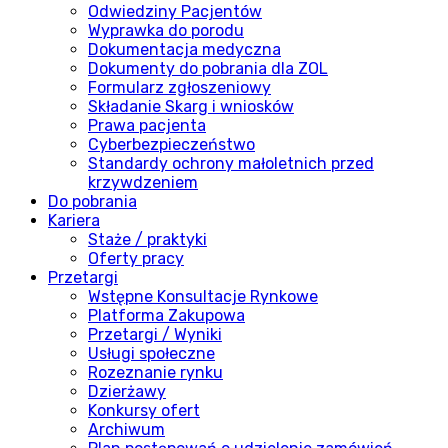
Odwiedziny Pacjentów
Wyprawka do porodu
Dokumentacja medyczna
Dokumenty do pobrania dla ZOL
Formularz zgłoszeniowy
Składanie Skarg i wniosków
Prawa pacjenta
Cyberbezpieczeństwo
Standardy ochrony małoletnich przed
krzywdzeniem
Do pobrania
Kariera
Staże / praktyki
Oferty pracy
Przetargi
Wstępne Konsultacje Rynkowe
Platforma Zakupowa
Przetargi / Wyniki
Usługi społeczne
Rozeznanie rynku
Dzierżawy
Konkursy ofert
Archiwum