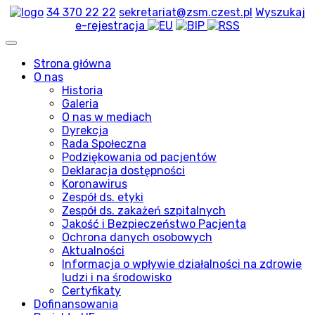
34 370 22 22
sekretariat@zsm.czest.pl
Wyszukaj
e-rejestracja
Strona główna
O nas
Historia
Galeria
O nas w mediach
Dyrekcja
Rada Społeczna
Podziękowania od pacjentów
Deklaracja dostępności
Koronawirus
Zespół ds. etyki
Zespół ds. zakażeń szpitalnych
Jakość i Bezpieczeństwo Pacjenta
Ochrona danych osobowych
Aktualności
Informacja o wpływie działalności na zdrowie
ludzi i na środowisko
Certyfikaty
Dofinansowania