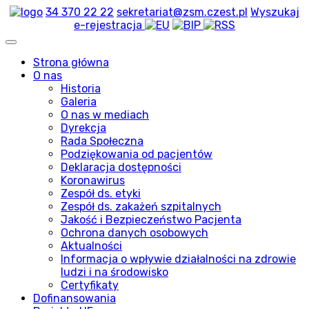
34 370 22 22
sekretariat@zsm.czest.pl
Wyszukaj
e-rejestracja
Strona główna
O nas
Historia
Galeria
O nas w mediach
Dyrekcja
Rada Społeczna
Podziękowania od pacjentów
Deklaracja dostępności
Koronawirus
Zespół ds. etyki
Zespół ds. zakażeń szpitalnych
Jakość i Bezpieczeństwo Pacjenta
Ochrona danych osobowych
Aktualności
Informacja o wpływie działalności na zdrowie
ludzi i na środowisko
Certyfikaty
Dofinansowania