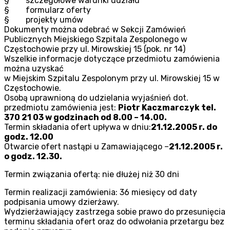
§ szczegółowe warunki udziału
§ formularz oferty
§ projekty umów
Dokumenty można odebrać w Sekcji Zamówień
Publicznych Miejskiego Szpitala Zespolonego w
Częstochowie przy ul. Mirowskiej 15 (pok. nr 14)
Wszelkie informacje dotyczące przedmiotu zamówienia
można uzyskać
w Miejskim Szpitalu Zespolonym przy ul. Mirowskiej 15 w
Częstochowie.
Osobą uprawnioną do udzielania wyjaśnień dot.
przedmiotu zamówienia jest:
Piotr Kaczmarczyk tel.
370 21 03 w godzinach od 8.00 – 14.00.
Termin składania ofert upływa w dniu:
21.12.2005 r. do
godz. 12.00
Otwarcie ofert nastąpi u Zamawiającego –
21.12.2005 r.
o godz. 12.30.
Termin związania ofertą: nie dłużej niż 30 dni
Termin realizacji zamówienia: 36 miesięcy od daty
podpisania umowy dzierżawy.
Wydzierżawiający zastrzega sobie prawo do przesunięcia
terminu składania ofert oraz do odwołania przetargu bez