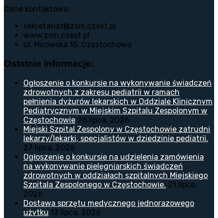
Dane kontaktowe:
sekretariat@zsm.czest.pl
www.zsm.czest.pl
ul. Mirowska 15, Częstochowa
Ostatnie informacje:
Ogłoszenie o konkursie na wykonywanie świadczeń
zdrowotnych z zakresu pediatrii w ramach
pełnienia dyżurów lekarskich w Oddziale Klinicznym
Pediatrycznym w Miejskim Szpitalu Zespolonym w
Częstochowie
28 lipca, 2026
Miejski Szpital Zespolony w Częstochowie zatrudni
lekarzy/lekarki, specjalistów w dziedzinie pediatrii.
27 lipca, 2026
Ogłoszenie o konkursie na udzielenia zamówienia
na wykonywanie pielęgniarskich świadczeń
zdrowotnych w oddziałach szpitalnych Miejskiego
Szpitala Zespolonego w Częstochowie.
21 lipca,
2026
Dostawa sprzętu medycznego jednorazowego
użytku
13 lipca, 2026