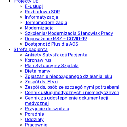
Projekty UE
E-usługi
Rozbudowa SOR
Informatyzacja
Termomodernizacja
Modernizacja
Szkolenia/Modernizacja Stanowisk Pracy
Doposażenie MSZ – COVID-19
Dostępność Plus dla AOS
Strefa pacjenta
Ankiety Satysfakcji Pacjenta
Koronawirus
Plan Sytuacyjny Szpitala
Dieta mamy
Zgłaszanie niepożądanego działania leku
Zespół ds. Etyki
Zespół ds. osób ze szczególnymi potrzebami
Cennik usług medycznych i niemedycznych
Cennik za udostepnienie dokumentacji
medycznej
Przyjęcie do szpitala
Poradnie
Oddziały
Pracownie