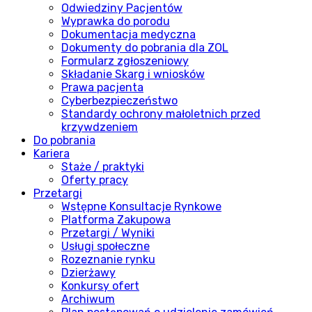
Odwiedziny Pacjentów
Wyprawka do porodu
Dokumentacja medyczna
Dokumenty do pobrania dla ZOL
Formularz zgłoszeniowy
Składanie Skarg i wniosków
Prawa pacjenta
Cyberbezpieczeństwo
Standardy ochrony małoletnich przed
krzywdzeniem
Do pobrania
Kariera
Staże / praktyki
Oferty pracy
Przetargi
Wstępne Konsultacje Rynkowe
Platforma Zakupowa
Przetargi / Wyniki
Usługi społeczne
Rozeznanie rynku
Dzierżawy
Konkursy ofert
Archiwum