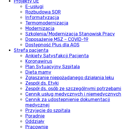
Projekty UE
E-usługi
Rozbudowa SOR
Informatyzacja
Termomodernizacja
Modernizacja
Szkolenia/Modernizacja Stanowisk Pracy
Doposażenie MSZ – COVID-19
Dostępność Plus dla AOS
Strefa pacjenta
Ankiety Satysfakcji Pacjenta
Koronawirus
Plan Sytuacyjny Szpitala
Dieta mamy
Zgłaszanie niepożądanego działania leku
Zespół ds. Etyki
Zespół ds. osób ze szczególnymi potrzebami
Cennik usług medycznych i niemedycznych
Cennik za udostepnienie dokumentacji
medycznej
Przyjęcie do szpitala
Poradnie
Oddziały
Pracownie