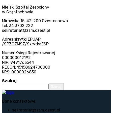
Miejski Szpital Zespolony
w Częstochowie
Mirowska 15, 42-200 Częstochowa
tel. 34 3702 222
sekretariat@zsm.czest.pl
Adres skrytki EPUAP:
/SPZOZMSZ/SkrytkaESP
Numer Księgi Rejestrowanej
000000012192
NIP: 9491763544
REGON: 15158624700000
KRS: 0000026830
Szukaj
Szukaj
Dane kontaktowe:
sekretariat@zsm.czest.pl