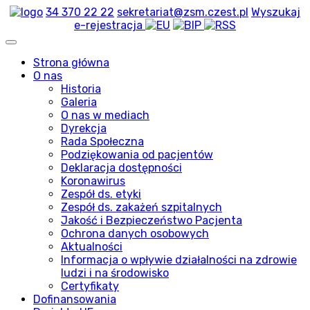
34 370 22 22
sekretariat@zsm.czest.pl
Wyszukaj
e-rejestracja
Strona główna
O nas
Historia
Galeria
O nas w mediach
Dyrekcja
Rada Społeczna
Podziękowania od pacjentów
Deklaracja dostępności
Koronawirus
Zespół ds. etyki
Zespół ds. zakażeń szpitalnych
Jakość i Bezpieczeństwo Pacjenta
Ochrona danych osobowych
Aktualności
Informacja o wpływie działalności na zdrowie
ludzi i na środowisko
Certyfikaty
Dofinansowania