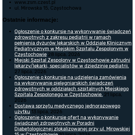
www.zsm.czest.pl
ul. Mirowska 15, Częstochowa
Ostatnie informacje:
Ogłoszenie o konkursie na wykonywanie świadczeń
zdrowotnych z zakresu pediatrii w ramach
pełnienia dyżurów lekarskich w Oddziale Klinicznym
Pediatrycznym w Miejskim Szpitalu Zespolonym w
Częstochowie
28 lipca, 2026
Miejski Szpital Zespolony w Częstochowie zatrudni
lekarzy/lekarki, specjalistów w dziedzinie pediatrii.
27 lipca, 2026
Ogłoszenie o konkursie na udzielenia zamówienia
na wykonywanie pielęgniarskich świadczeń
zdrowotnych w oddziałach szpitalnych Miejskiego
Szpitala Zespolonego w Częstochowie.
21 lipca,
2026
Dostawa sprzętu medycznego jednorazowego
użytku
13 lipca, 2026
Ogłoszenie o konkursie ofert na wykonywanie
świadczeń zdrowotnych w Poradni
Diabetologicznej zlokalizowanej przy ul. Mirowskiej
15 w Częstochowie
10 lipca, 2026