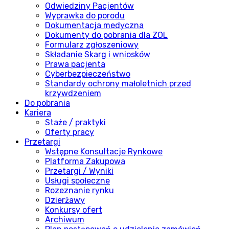
Odwiedziny Pacjentów
Wyprawka do porodu
Dokumentacja medyczna
Dokumenty do pobrania dla ZOL
Formularz zgłoszeniowy
Składanie Skarg i wniosków
Prawa pacjenta
Cyberbezpieczeństwo
Standardy ochrony małoletnich przed
krzywdzeniem
Do pobrania
Kariera
Staże / praktyki
Oferty pracy
Przetargi
Wstępne Konsultacje Rynkowe
Platforma Zakupowa
Przetargi / Wyniki
Usługi społeczne
Rozeznanie rynku
Dzierżawy
Konkursy ofert
Archiwum