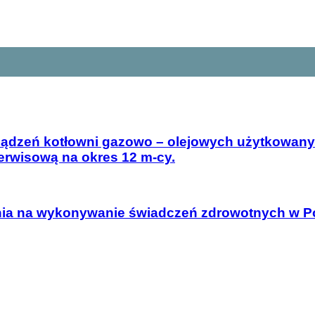
rządzeń kotłowni gazowo – olejowych użytkowany
rwisową na okres 12 m-cy.
nia na wykonywanie świadczeń zdrowotnych w Por