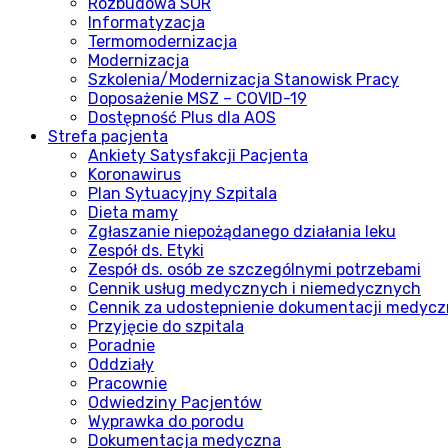
Rozbudowa SOR
Informatyzacja
Termomodernizacja
Modernizacja
Szkolenia/Modernizacja Stanowisk Pracy
Doposażenie MSZ – COVID-19
Dostępność Plus dla AOS
Strefa pacjenta
Ankiety Satysfakcji Pacjenta
Koronawirus
Plan Sytuacyjny Szpitala
Dieta mamy
Zgłaszanie niepożądanego działania leku
Zespół ds. Etyki
Zespół ds. osób ze szczególnymi potrzebami
Cennik usług medycznych i niemedycznych
Cennik za udostepnienie dokumentacji medycz
Przyjęcie do szpitala
Poradnie
Oddziały
Pracownie
Odwiedziny Pacjentów
Wyprawka do porodu
Dokumentacja medyczna