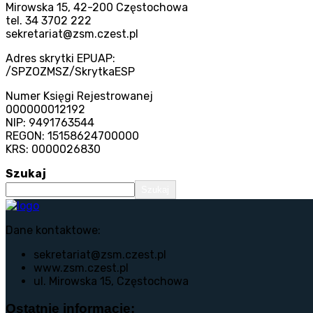
Mirowska 15, 42-200 Częstochowa
tel. 34 3702 222
sekretariat@zsm.czest.pl
Adres skrytki EPUAP:
/SPZOZMSZ/SkrytkaESP
Numer Księgi Rejestrowanej
000000012192
NIP: 9491763544
REGON: 15158624700000
KRS: 0000026830
Szukaj
Szukaj
Dane kontaktowe:
sekretariat@zsm.czest.pl
www.zsm.czest.pl
ul. Mirowska 15, Częstochowa
Ostatnie informacje: