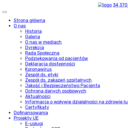
34 370
Strona główna
O nas
Historia
Galeria
O nas w mediach
Dyrekcja
Rada Społeczna
Podziękowania od pacjentów
Deklaracja dostępności
Koronawirus
Zespół ds. etyki
Zespół ds. zakażeń szpitalnych
Jakość i Bezpieczeństwo Pacjenta
Ochrona danych osobowych
Aktualności
Informacja o wpływie działalności na zdrowie lu
Certyfikaty
Dofinansowania
Projekty UE
E-usługi