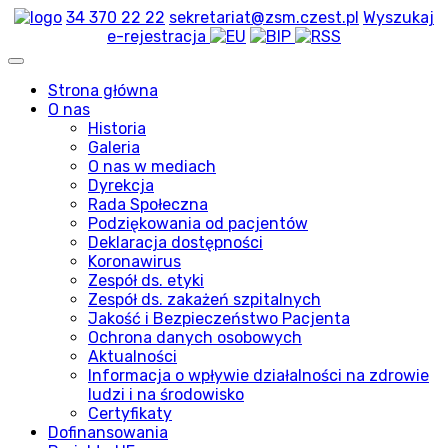
34 370 22 22
sekretariat@zsm.czest.pl
Wyszukaj
e-rejestracja
Strona główna
O nas
Historia
Galeria
O nas w mediach
Dyrekcja
Rada Społeczna
Podziękowania od pacjentów
Deklaracja dostępności
Koronawirus
Zespół ds. etyki
Zespół ds. zakażeń szpitalnych
Jakość i Bezpieczeństwo Pacjenta
Ochrona danych osobowych
Aktualności
Informacja o wpływie działalności na zdrowie
ludzi i na środowisko
Certyfikaty
Dofinansowania