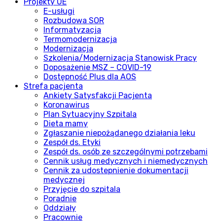
Projekty UE
E-usługi
Rozbudowa SOR
Informatyzacja
Termomodernizacja
Modernizacja
Szkolenia/Modernizacja Stanowisk Pracy
Doposażenie MSZ – COVID-19
Dostępność Plus dla AOS
Strefa pacjenta
Ankiety Satysfakcji Pacjenta
Koronawirus
Plan Sytuacyjny Szpitala
Dieta mamy
Zgłaszanie niepożądanego działania leku
Zespół ds. Etyki
Zespół ds. osób ze szczególnymi potrzebami
Cennik usług medycznych i niemedycznych
Cennik za udostepnienie dokumentacji
medycznej
Przyjęcie do szpitala
Poradnie
Oddziały
Pracownie