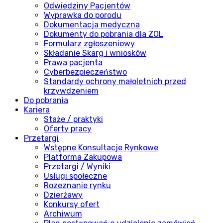
Odwiedziny Pacjentów
Wyprawka do porodu
Dokumentacja medyczna
Dokumenty do pobrania dla ZOL
Formularz zgłoszeniowy
Składanie Skarg i wniosków
Prawa pacjenta
Cyberbezpieczeństwo
Standardy ochrony małoletnich przed
krzywdzeniem
Do pobrania
Kariera
Staże / praktyki
Oferty pracy
Przetargi
Wstępne Konsultacje Rynkowe
Platforma Zakupowa
Przetargi / Wyniki
Usługi społeczne
Rozeznanie rynku
Dzierżawy
Konkursy ofert
Archiwum