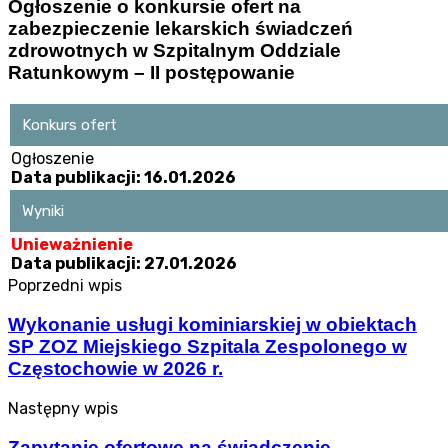
Ogłoszenie o konkursie ofert na
zabezpieczenie lekarskich świadczeń
zdrowotnych w Szpitalnym Oddziale
Ratunkowym – II postępowanie
Konkurs ofert
Ogłoszenie
Data publikacji: 16.01.2026
Wyniki
Unieważnienie
Data publikacji: 27.01.2026
Poprzedni wpis
Wykonanie usługi kominiarskiej w obiektach
SP ZOZ Miejskiego Szpitala Zespolonego w
Częstochowie w 2026 r.
Następny wpis
Zapytanie ofertowe na świadczenie