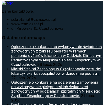
Dane kontaktowe:
sekretariat@zsm.czest.pl
www.zsm.czest.pl
ul. Mirowska 15, Częstochowa
Ostatnie informacje:
Ogłoszenie o konkursie na wykonywanie świadczeń
zdrowotnych z zakresu pediatrii w ramach
pełnienia dyżurów lekarskich w Oddziale Klinicznym
Pediatrycznym w Miejskim Szpitalu Zespolonym w
Częstochowie
28 lipca, 2026
Miejski Szpital Zespolony w Częstochowie zatrudni
lekarzy/lekarki, specjalistów w dziedzinie pediatrii.
27 lipca, 2026
Ogłoszenie o konkursie na udzielenia zamówienia
na wykonywanie pielęgniarskich świadczeń
zdrowotnych w oddziałach szpitalnych Miejskiego
Szpitala Zespolonego w Częstochowie.
21 lipca,
2026
Dostawa sprzętu medycznego jednorazowego