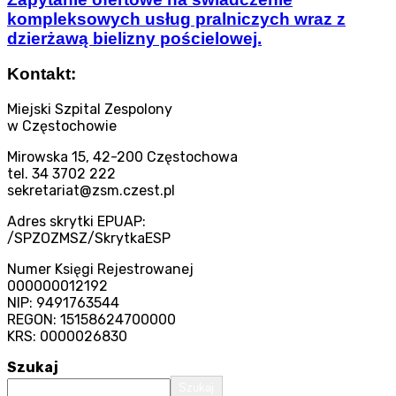
kompleksowych usług pralniczych wraz z
dzierżawą bielizny pościelowej.
Kontakt:
Miejski Szpital Zespolony
w Częstochowie
Mirowska 15, 42-200 Częstochowa
tel. 34 3702 222
sekretariat@zsm.czest.pl
Adres skrytki EPUAP:
/SPZOZMSZ/SkrytkaESP
Numer Księgi Rejestrowanej
000000012192
NIP: 9491763544
REGON: 15158624700000
KRS: 0000026830
Szukaj
Szukaj