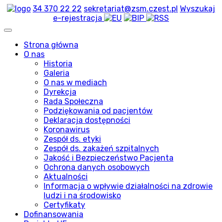
34 370 22 22
sekretariat@zsm.czest.pl
Wyszukaj
e-rejestracja
Strona główna
O nas
Historia
Galeria
O nas w mediach
Dyrekcja
Rada Społeczna
Podziękowania od pacjentów
Deklaracja dostępności
Koronawirus
Zespół ds. etyki
Zespół ds. zakażeń szpitalnych
Jakość i Bezpieczeństwo Pacjenta
Ochrona danych osobowych
Aktualności
Informacja o wpływie działalności na zdrowie
ludzi i na środowisko
Certyfikaty
Dofinansowania