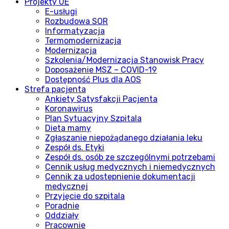
Projekty UE
E-usługi
Rozbudowa SOR
Informatyzacja
Termomodernizacja
Modernizacja
Szkolenia/Modernizacja Stanowisk Pracy
Doposażenie MSZ – COVID-19
Dostępność Plus dla AOS
Strefa pacjenta
Ankiety Satysfakcji Pacjenta
Koronawirus
Plan Sytuacyjny Szpitala
Dieta mamy
Zgłaszanie niepożądanego działania leku
Zespół ds. Etyki
Zespół ds. osób ze szczególnymi potrzebami
Cennik usług medycznych i niemedycznych
Cennik za udostepnienie dokumentacji
medycznej
Przyjęcie do szpitala
Poradnie
Oddziały
Pracownie