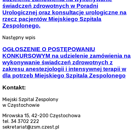
świadczeń zdrowotnych w Poradni
Urologicznej oraz konsultacje urologiczne na
rzecz pacjentów Miejskiego Szpitala
Zespolonego.
Następny wpis
OGŁOSZENIE O POSTĘPOWANIU
KONKURSOWYM na udzielenie zamówienia na
wykonywanie świadczeń zdrowotnych z
zakresu anestezjologii i intensywnej terapii w
dla potrzeb Miejskiego Szpitala Zespolonego
Kontakt:
Miejski Szpital Zespolony
w Częstochowie
Mirowska 15, 42-200 Częstochowa
tel. 34 3702 222
sekretariat@zsm.czest.pl