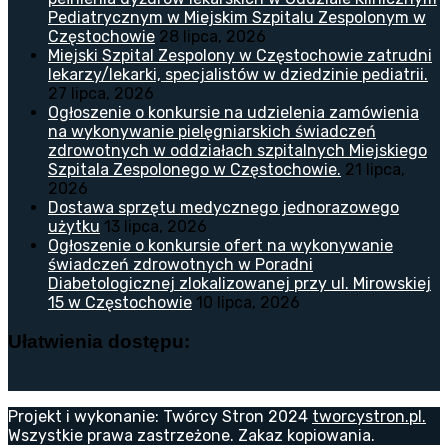
Pediatrycznym w Miejskim Szpitalu Zespolonym w
Częstochowie
28 lipca, 2026
Miejski Szpital Zespolony w Częstochowie zatrudni
lekarzy/lekarki, specjalistów w dziedzinie pediatrii.
27 lipca, 2026
Ogłoszenie o konkursie na udzielenia zamówienia
na wykonywanie pielęgniarskich świadczeń
zdrowotnych w oddziałach szpitalnych Miejskiego
Szpitala Zespolonego w Częstochowie.
21 lipca,
2026
Dostawa sprzętu medycznego jednorazowego
użytku
13 lipca, 2026
Ogłoszenie o konkursie ofert na wykonywanie
świadczeń zdrowotnych w Poradni
Diabetologicznej zlokalizowanej przy ul. Mirowskiej
15 w Częstochowie
10 lipca, 2026
Ułatwienia dostępu:
Projekt i wykonanie: Twórcy Stron 2024
tworcystron.pl.
Wszystkie prawa zastrzeżone. Zakaz kopiowania.