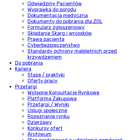
Odwiedziny Pacjentów
Wyprawka do porodu
Dokumentacja medyczna
Dokumenty do pobrania dla ZOL
Formularz zgłoszeniowy
Składanie Skarg i wniosków
Prawa pacjenta
Cyberbezpieczeństwo
Standardy ochrony małoletnich przed
krzywdzeniem
Do pobrania
Kariera
Staże / praktyki
Oferty pracy
Przetargi
Wstępne Konsultacje Rynkowe
Platforma Zakupowa
Przetargi / Wyniki
Usługi społeczne
Rozeznanie rynku
Dzierżawy
Konkursy ofert
Archiwum