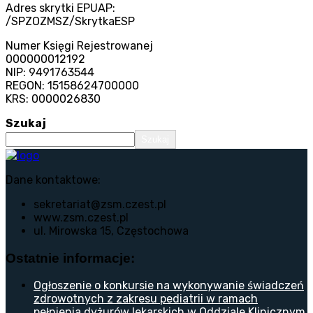
Adres skrytki EPUAP:
/SPZOZMSZ/SkrytkaESP
Numer Księgi Rejestrowanej
000000012192
NIP: 9491763544
REGON: 15158624700000
KRS: 0000026830
Szukaj
Szukaj
Dane kontaktowe:
sekretariat@zsm.czest.pl
www.zsm.czest.pl
ul. Mirowska 15, Częstochowa
Ostatnie informacje:
Ogłoszenie o konkursie na wykonywanie świadczeń
zdrowotnych z zakresu pediatrii w ramach
pełnienia dyżurów lekarskich w Oddziale Klinicznym