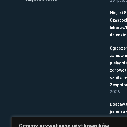
28 lipca,
Miejski 
Częstoc
lekarzy/
dziedzini
Ogłoszen
zamówie
pielęgni
zdrowot
szpitaln
Zespolo
2026
Dostawa
jednora
Cenimy prywatność użytkowników
Ogłoszen