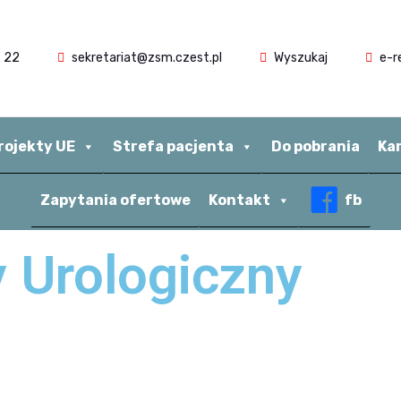
 22
sekretariat@zsm.czest.pl
Wyszukaj
e-r
rojekty UE
Strefa pacjenta
Do pobrania
Ka
Zapytania ofertowe
Kontakt
fb
y Urologiczny