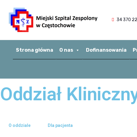
34 370 22
Strona główna
O nas
Dofinansowania
P
Oddział Kliniczn
O oddziale
Dla pacjenta