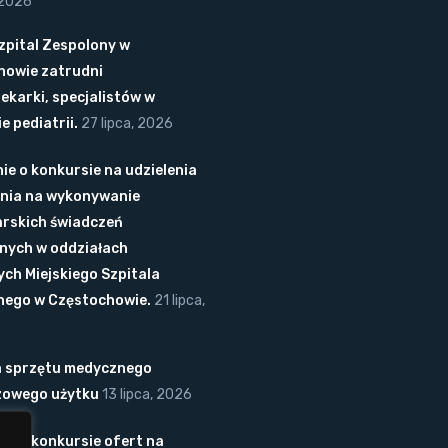
 2026
Szpital Zespolony w
howie zatrudni
lekarki, specjalistów w
e pediatrii.
27 lipca, 2026
ie o konkursie na udzielenia
nia na wykonywanie
arskich świadczeń
nych w oddziałach
ych Miejskiego Szpitala
nego w Częstochowie.
21 lipca,
 sprzętu medycznego
zowego użytku
13 lipca, 2026
ie o konkursie ofert na