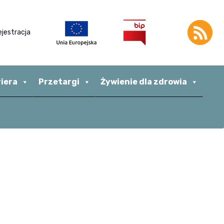
ejestracja
riera
Przetargi
Żywienie dla zdrowia