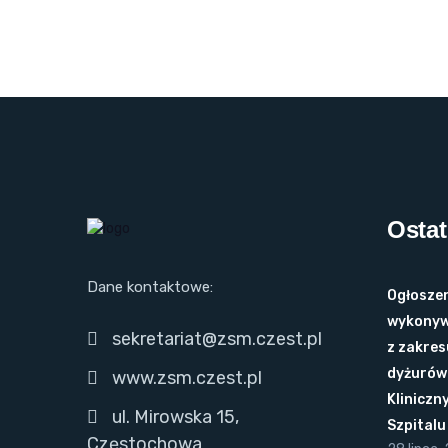
Ostat
Dane kontaktowe:
Ogłoszen
wykonyw
sekretariat@zsm.czest.pl
z zakres
dyżurów 
www.zsm.czest.pl
Kliniczn
ul. Mirowska 15,
Szpital
Częstochowa