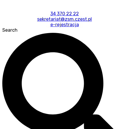
34 370 22 22
sekretariat@zsm.czest.pl
e-rejestracja
Search