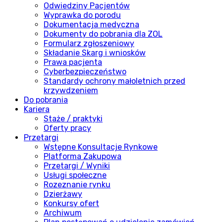
Odwiedziny Pacjentów
Wyprawka do porodu
Dokumentacja medyczna
Dokumenty do pobrania dla ZOL
Formularz zgłoszeniowy
Składanie Skarg i wniosków
Prawa pacjenta
Cyberbezpieczeństwo
Standardy ochrony małoletnich przed
krzywdzeniem
Do pobrania
Kariera
Staże / praktyki
Oferty pracy
Przetargi
Wstępne Konsultacje Rynkowe
Platforma Zakupowa
Przetargi / Wyniki
Usługi społeczne
Rozeznanie rynku
Dzierżawy
Konkursy ofert
Archiwum