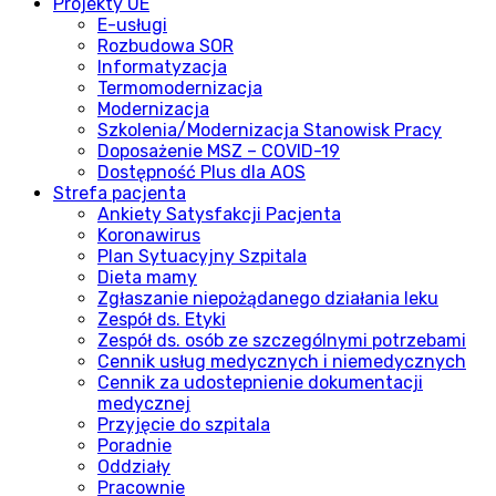
Projekty UE
E-usługi
Rozbudowa SOR
Informatyzacja
Termomodernizacja
Modernizacja
Szkolenia/Modernizacja Stanowisk Pracy
Doposażenie MSZ – COVID-19
Dostępność Plus dla AOS
Strefa pacjenta
Ankiety Satysfakcji Pacjenta
Koronawirus
Plan Sytuacyjny Szpitala
Dieta mamy
Zgłaszanie niepożądanego działania leku
Zespół ds. Etyki
Zespół ds. osób ze szczególnymi potrzebami
Cennik usług medycznych i niemedycznych
Cennik za udostepnienie dokumentacji
medycznej
Przyjęcie do szpitala
Poradnie
Oddziały
Pracownie