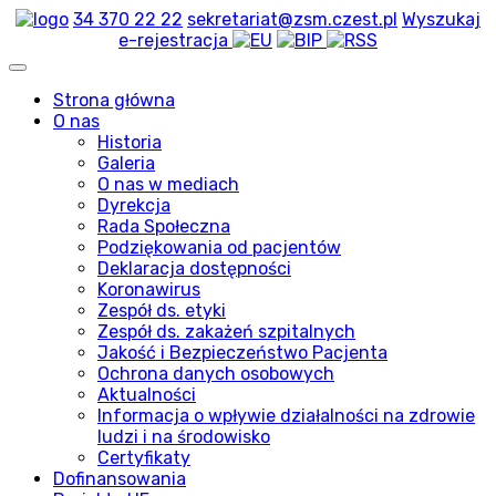
34 370 22 22
sekretariat@zsm.czest.pl
Wyszukaj
e-rejestracja
Strona główna
O nas
Historia
Galeria
O nas w mediach
Dyrekcja
Rada Społeczna
Podziękowania od pacjentów
Deklaracja dostępności
Koronawirus
Zespół ds. etyki
Zespół ds. zakażeń szpitalnych
Jakość i Bezpieczeństwo Pacjenta
Ochrona danych osobowych
Aktualności
Informacja o wpływie działalności na zdrowie
ludzi i na środowisko
Certyfikaty
Dofinansowania