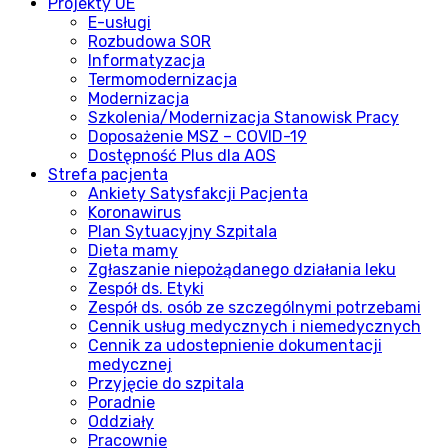
Projekty UE
E-usługi
Rozbudowa SOR
Informatyzacja
Termomodernizacja
Modernizacja
Szkolenia/Modernizacja Stanowisk Pracy
Doposażenie MSZ – COVID-19
Dostępność Plus dla AOS
Strefa pacjenta
Ankiety Satysfakcji Pacjenta
Koronawirus
Plan Sytuacyjny Szpitala
Dieta mamy
Zgłaszanie niepożądanego działania leku
Zespół ds. Etyki
Zespół ds. osób ze szczególnymi potrzebami
Cennik usług medycznych i niemedycznych
Cennik za udostepnienie dokumentacji
medycznej
Przyjęcie do szpitala
Poradnie
Oddziały
Pracownie