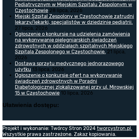
Pediatrycznym w Miejskim Szpitalu Zespolonym w
Częstochowie
28 lipca, 2026
Miejski Szpital Zespolony w Częstochowie zatrudni
lekarzy/lekarki, specjalistów w dziedzinie pediatrii.
27 lipca, 2026
Ogłoszenie o konkursie na udzielenia zamówienia
na wykonywanie pielęgniarskich świadczeń
zdrowotnych w oddziałach szpitalnych Miejskiego
Szpitala Zespolonego w Częstochowie.
21 lipca,
2026
Dostawa sprzętu medycznego jednorazowego
użytku
13 lipca, 2026
Ogłoszenie o konkursie ofert na wykonywanie
świadczeń zdrowotnych w Poradni
Diabetologicznej zlokalizowanej przy ul. Mirowskiej
15 w Częstochowie
10 lipca, 2026
Ułatwienia dostępu:
Projekt i wykonanie: Twórcy Stron 2024
tworcystron.pl.
Wszystkie prawa zastrzeżone. Zakaz kopiowania.