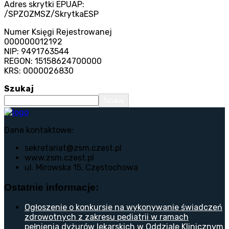
Adres skrytki EPUAP:
/SPZOZMSZ/SkrytkaESP
Numer Księgi Rejestrowanej
000000012192
NIP: 9491763544
REGON: 15158624700000
KRS: 0000026830
Szukaj
Szukaj
Dane kontaktowe:
sekretariat@zsm.czest.pl
www.zsm.czest.pl
ul. Mirowska 15, Częstochowa
Ostatnie informacje:
Ogłoszenie o konkursie na wykonywanie świadczeń
zdrowotnych z zakresu pediatrii w ramach
pełnienia dyżurów lekarskich w Oddziale Klinicznym