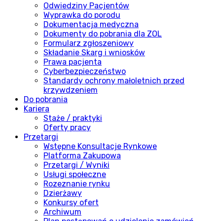
Odwiedziny Pacjentów
Wyprawka do porodu
Dokumentacja medyczna
Dokumenty do pobrania dla ZOL
Formularz zgłoszeniowy
Składanie Skarg i wniosków
Prawa pacjenta
Cyberbezpieczeństwo
Standardy ochrony małoletnich przed
krzywdzeniem
Do pobrania
Kariera
Staże / praktyki
Oferty pracy
Przetargi
Wstępne Konsultacje Rynkowe
Platforma Zakupowa
Przetargi / Wyniki
Usługi społeczne
Rozeznanie rynku
Dzierżawy
Konkursy ofert
Archiwum