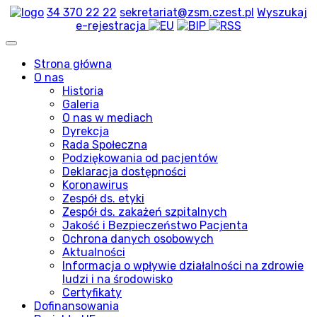
34 370 22 22
sekretariat@zsm.czest.pl
Wyszukaj
e-rejestracja
Strona główna
O nas
Historia
Galeria
O nas w mediach
Dyrekcja
Rada Społeczna
Podziękowania od pacjentów
Deklaracja dostępności
Koronawirus
Zespół ds. etyki
Zespół ds. zakażeń szpitalnych
Jakość i Bezpieczeństwo Pacjenta
Ochrona danych osobowych
Aktualności
Informacja o wpływie działalności na zdrowie
ludzi i na środowisko
Certyfikaty
Dofinansowania