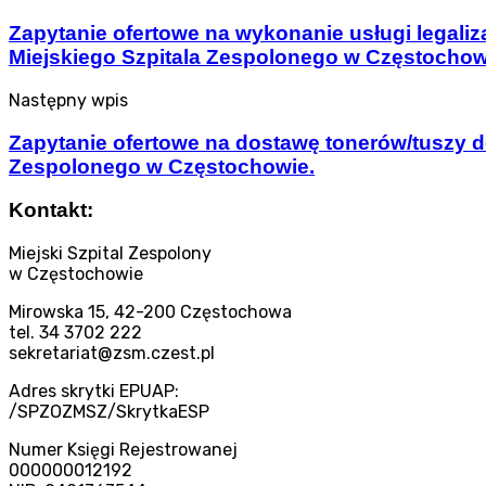
Zapytanie ofertowe na wykonanie usługi legali
Miejskiego Szpitala Zespolonego w Częstochow
Następny wpis
Zapytanie ofertowe na dostawę tonerów/tuszy do
Zespolonego w Częstochowie.
Kontakt:
Miejski Szpital Zespolony
w Częstochowie
Mirowska 15, 42-200 Częstochowa
tel. 34 3702 222
sekretariat@zsm.czest.pl
Adres skrytki EPUAP:
/SPZOZMSZ/SkrytkaESP
Numer Księgi Rejestrowanej
000000012192