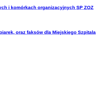
lnych i komórkach organizacyjnych SP ZOZ
arek, oraz faksów dla Miejskiego Szpitala