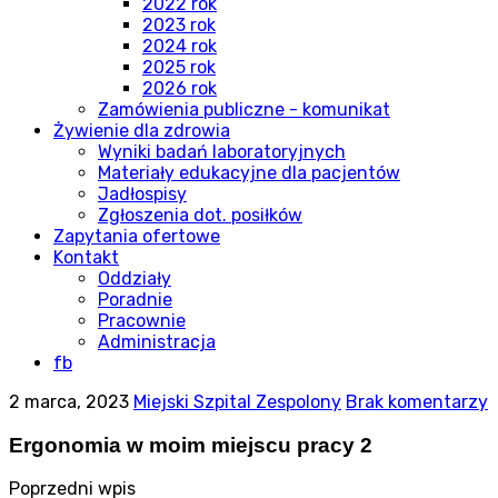
2022 rok
2023 rok
2024 rok
2025 rok
2026 rok
Zamówienia publiczne - komunikat
Żywienie dla zdrowia
Wyniki badań laboratoryjnych
Materiały edukacyjne dla pacjentów
Jadłospisy
Zgłoszenia dot. posiłków
Zapytania ofertowe
Kontakt
Oddziały
Poradnie
Pracownie
Administracja
fb
2 marca, 2023
Miejski Szpital Zespolony
Brak komentarzy
Ergonomia w moim miejscu pracy 2
Poprzedni wpis