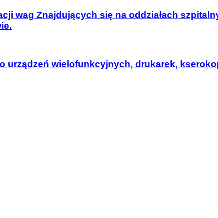
zacji wag Znajdujących się na oddziałach szpita
ie.
 urządzeń wielofunkcyjnych, drukarek, kserokopi