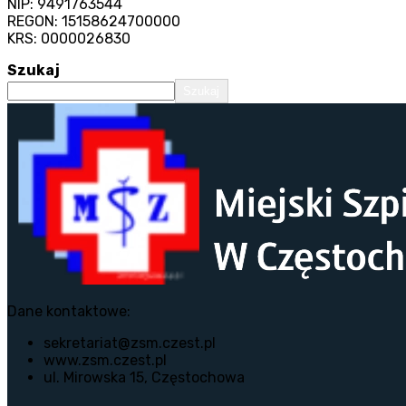
NIP: 9491763544
REGON: 15158624700000
KRS: 0000026830
Szukaj
Szukaj
Dane kontaktowe:
sekretariat@zsm.czest.pl
www.zsm.czest.pl
ul. Mirowska 15, Częstochowa