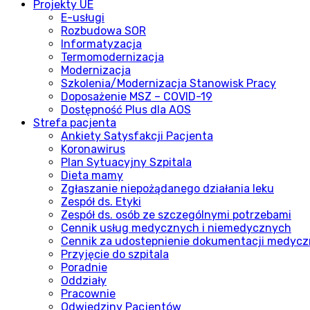
Projekty UE
E-usługi
Rozbudowa SOR
Informatyzacja
Termomodernizacja
Modernizacja
Szkolenia/Modernizacja Stanowisk Pracy
Doposażenie MSZ – COVID-19
Dostępność Plus dla AOS
Strefa pacjenta
Ankiety Satysfakcji Pacjenta
Koronawirus
Plan Sytuacyjny Szpitala
Dieta mamy
Zgłaszanie niepożądanego działania leku
Zespół ds. Etyki
Zespół ds. osób ze szczególnymi potrzebami
Cennik usług medycznych i niemedycznych
Cennik za udostepnienie dokumentacji medycz
Przyjęcie do szpitala
Poradnie
Oddziały
Pracownie
Odwiedziny Pacjentów