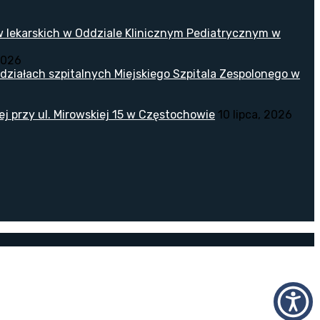
w lekarskich w Oddziale Klinicznym Pediatrycznym w
2026
ziałach szpitalnych Miejskiego Szpitala Zespolonego w
 przy ul. Mirowskiej 15 w Częstochowie
10 lipca, 2026