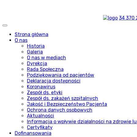
34 370 
Strona główna
O nas
Historia
Galeria
O nas w mediach
Dyrekcja
Rada Społeczna
Podziękowania od pacjentów
Deklaracja dostępności
Koronawirus
Zespół ds. etyki
Zespół ds. zakażeń szpitalnych
Jakość i Bezpieczeństwo Pacjenta
Ochrona danych osobowych
Aktualności
Informacja o wpływie działalności na zdrowie lu
Certyfikaty
Dofinansowania