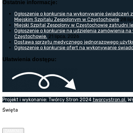
Ostatnie informacje:
Ogłoszenie o konkursie na wykonywanie świadczeń z
Miejskim Szpitalu Zespolonym w Częstochowie
28 li
Miejski Szpital Zespolony w Częstochowie zatrudni lek
Ogłoszenie o konkursie na udzielenia zamówienia na
Częstochowie.
21 lipca, 2026
Dostawa sprzętu medycznego jednorazowego użytk
Ogłoszenie o konkursie ofert na wykonywanie świadc
Ułatwienia dostępu:
Projekt i wykonanie: Twórcy Stron 2024
tworcystron.pl.
Ws
Święta
ZAMKNIJ