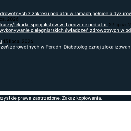
drowotnych z zakresu pediatrii w ramach pełnienia dyżuró
pca, 2026
arzy/lekarki, specjalistów w dziedzinie pediatrii.
27 lipca, 
 wykonywanie pielęgniarskich świadczeń zdrowotnych w odd
u
13 lipca, 2026
zeń zdrowotnych w Poradni Diabetologicznej zlokalizowanej
zystkie prawa zastrzeżone. Zakaz kopiowania.