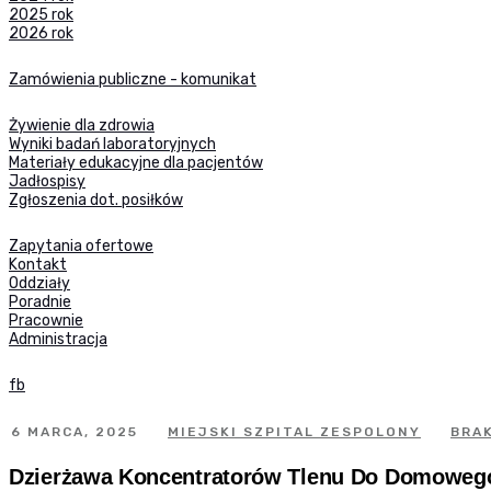
2025 rok
2026 rok
Zamówienia publiczne - komunikat
Żywienie dla zdrowia
Wyniki badań laboratoryjnych
Materiały edukacyjne dla pacjentów
Jadłospisy
Zgłoszenia dot. posiłków
Zapytania ofertowe
Kontakt
Oddziały
Poradnie
Pracownie
Administracja
fb
6 MARCA, 2025
MIEJSKI SZPITAL ZESPOLONY
BRA
Dzierżawa Koncentratorów Tlenu Do Domowego