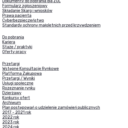
Dokumenty do pobrania dla ZOL
Formularz zgłoszeniowy
Składanie Skarg i wniosków
Prawa pacjenta
Cyberbezpieczeństwo
Standardy ochrony małoletnich przed krzywdzeniem
Do pobrania
Kariera
Staże / praktyki
Oferty pracy
Przetargi
Wstępne Konsultacje Rynkowe
Platforma Zakupowa
Przetargi / Wyniki
Usługi społeczne
Rozeznanie rynku
Dzierżawy
Konkursy ofert
Archiwum
Plan postępowań o udzielenie zamówień publicznych
2017 - 2021 rok
2022 rok
2023 rok
2024 rok