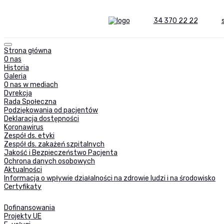
34 370 22 22
Strona główna
O nas
Historia
Galeria
O nas w mediach
Dyrekcja
Rada Społeczna
Podziękowania od pacjentów
Deklaracja dostępności
Koronawirus
Zespół ds. etyki
Zespół ds. zakażeń szpitalnych
Jakość i Bezpieczeństwo Pacjenta
Ochrona danych osobowych
Aktualności
Informacja o wpływie działalności na zdrowie ludzi i na środowisko
Certyfikaty
Dofinansowania
Projekty UE