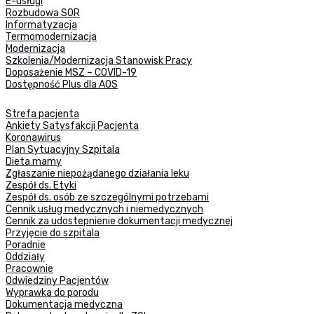
E-usługi
Rozbudowa SOR
Informatyzacja
Termomodernizacja
Modernizacja
Szkolenia/Modernizacja Stanowisk Pracy
Doposażenie MSZ – COVID-19
Dostępność Plus dla AOS
Strefa pacjenta
Ankiety Satysfakcji Pacjenta
Koronawirus
Plan Sytuacyjny Szpitala
Dieta mamy
Zgłaszanie niepożądanego działania leku
Zespół ds. Etyki
Zespół ds. osób ze szczególnymi potrzebami
Cennik usług medycznych i niemedycznych
Cennik za udostepnienie dokumentacji medycznej
Przyjęcie do szpitala
Poradnie
Oddziały
Pracownie
Odwiedziny Pacjentów
Wyprawka do porodu
Dokumentacja medyczna