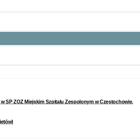
j w SP ZOZ Miejskim Szpitalu Zespolonym w Częstochowie.
ietów)