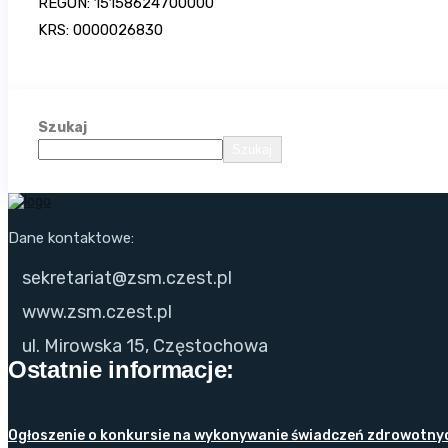
REGON: 15158624700000
KRS: 0000026830
Szukaj
Szukaj
Dane kontaktowe:
sekretariat@zsm.czest.pl
www.zsm.czest.pl
ul. Mirowska 15, Częstochowa
Ostatnie informacje:
Ogłoszenie o konkursie na wykonywanie świadczeń zdrowotnych 