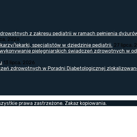
drowotnych z zakresu pediatrii w ramach pełnienia dyżuró
pca, 2026
arzy/lekarki, specjalistów w dziedzinie pediatrii.
27 lipca, 
 wykonywanie pielęgniarskich świadczeń zdrowotnych w odd
u
13 lipca, 2026
zeń zdrowotnych w Poradni Diabetologicznej zlokalizowanej
zystkie prawa zastrzeżone. Zakaz kopiowania.