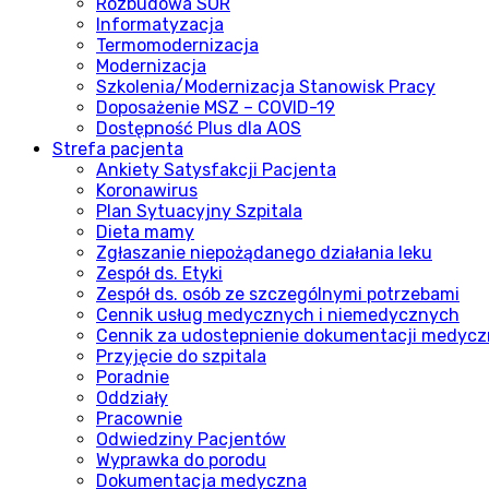
Rozbudowa SOR
Informatyzacja
Termomodernizacja
Modernizacja
Szkolenia/Modernizacja Stanowisk Pracy
Doposażenie MSZ – COVID-19
Dostępność Plus dla AOS
Strefa pacjenta
Ankiety Satysfakcji Pacjenta
Koronawirus
Plan Sytuacyjny Szpitala
Dieta mamy
Zgłaszanie niepożądanego działania leku
Zespół ds. Etyki
Zespół ds. osób ze szczególnymi potrzebami
Cennik usług medycznych i niemedycznych
Cennik za udostepnienie dokumentacji medycz
Przyjęcie do szpitala
Poradnie
Oddziały
Pracownie
Odwiedziny Pacjentów
Wyprawka do porodu
Dokumentacja medyczna