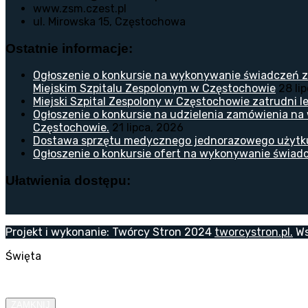
www.zsm.czest.pl
ul. Mirowska 15, Częstochowa
Ostatnie informacje:
Ogłoszenie o konkursie na wykonywanie świadczeń z
Miejskim Szpitalu Zespolonym w Częstochowie
28 li
Miejski Szpital Zespolony w Częstochowie zatrudni lek
Ogłoszenie o konkursie na udzielenia zamówienia na
Częstochowie.
21 lipca, 2026
Dostawa sprzętu medycznego jednorazowego użytk
Ogłoszenie o konkursie ofert na wykonywanie świadc
Ułatwienia dostępu:
Projekt i wykonanie: Twórcy Stron 2024
tworcystron.pl.
Ws
Święta
ZAMKNIJ