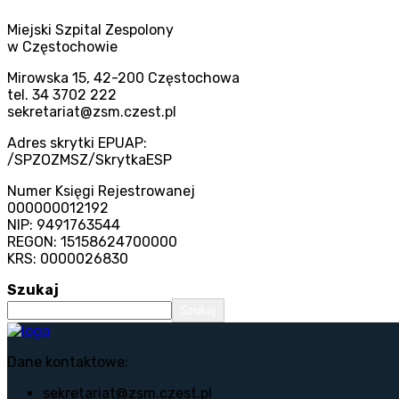
Miejski Szpital Zespolony
w Częstochowie
Mirowska 15, 42-200 Częstochowa
tel. 34 3702 222
sekretariat@zsm.czest.pl
Adres skrytki EPUAP:
/SPZOZMSZ/SkrytkaESP
Numer Księgi Rejestrowanej
000000012192
NIP: 9491763544
REGON: 15158624700000
KRS: 0000026830
Szukaj
Szukaj
Dane kontaktowe:
sekretariat@zsm.czest.pl