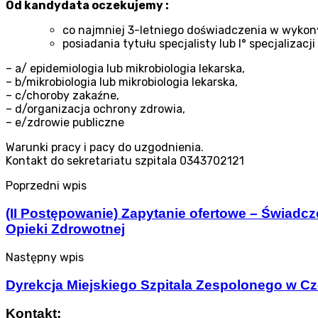
Od kandydata oczekujemy :
co najmniej 3-letniego doświadczenia w wykon
posiadania tytułu specjalisty lub I° specjaliza
– a/ epidemiologia lub mikrobiologia lekarska,
– b/mikrobiologia lub mikrobiologia lekarska,
– c/choroby zakaźne,
– d/organizacja ochrony zdrowia,
– e/zdrowie publiczne
Warunki pracy i pacy do uzgodnienia.
Kontakt do sekretariatu szpitala 0343702121
Poprzedni wpis
(II Postępowanie) Zapytanie ofertowe – Świadcz
Opieki Zdrowotnej
Następny wpis
Dyrekcja Miejskiego Szpitala Zespolonego w C
Kontakt: