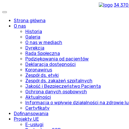
34 370
Strona główna
O nas
Historia
Galeria
O nas w mediach
Dyrekcja
Rada Społeczna
Podziękowania od pacjentów
Deklaracja dostępności
Koronawirus
Zespół ds. etyki
Zespół ds. zakażeń szpitalnych
Jakość i Bezpieczeństwo Pacjenta
Ochrona danych osobowych
Aktualności
Informacja o wpływie działalności na zdrowie lu
Certyfikaty
Dofinansowania
Projekty UE
E-usługi