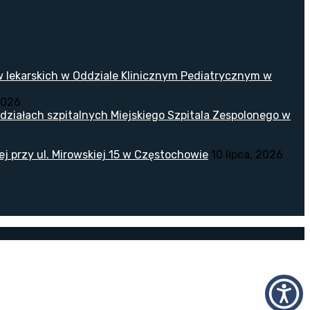
w lekarskich w Oddziale Klinicznym Pediatrycznym w
2026
ziałach szpitalnych Miejskiego Szpitala Zespolonego w
 przy ul. Mirowskiej 15 w Częstochowie
10 lipca, 2026