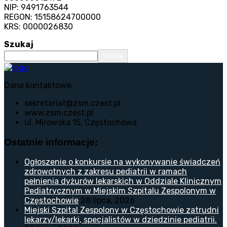
NIP: 9491763544
REGON: 15158624700000
KRS: 0000026830
Szukaj
Szukaj
Dane kontaktowe:
sekretariat@zsm.czest.pl
www.zsm.czest.pl
ul. Mirowska 15, Częstochowa
Ostatnie informacje:
Ogłoszenie o konkursie na wykonywanie świadczeń
zdrowotnych z zakresu pediatrii w ramach
pełnienia dyżurów lekarskich w Oddziale Klinicznym
Pediatrycznym w Miejskim Szpitalu Zespolonym w
Częstochowie
28 lipca, 2026
Miejski Szpital Zespolony w Częstochowie zatrudni
lekarzy/lekarki, specjalistów w dziedzinie pediatrii.