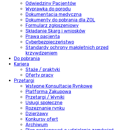
Odwiedziny Pacjentów
Wyprawka do porodu
Dokumentacja medyczna
Dokumenty do pobrania dla ZOL
Formularz zgłoszeniowy
Składanie Skarg i wniosków
Prawa pacjenta
Cyberbezpieczeństwo
Standardy ochrony małoletnich przed
krzywdzeniem
Do pobrania
Kariera
Staże / praktyki
Oferty pracy
Przetargi
Wstępne Konsultacje Rynkowe
Platforma Zakupowa
Przetargi / Wyniki
Usługi społeczne
Rozeznanie rynku
Dzierżawy
Konkursy ofert
Archiwum