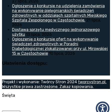
27 lipca, 2026
Ogłoszenie o konkursie na udzielenia zamówienia
na wykonywanie pielęgniarskich świadczeń
zdrowotnych w oddziałach szpitalnych Miejskiego
Szpitala Zespolonego w Częstochowie.
21 lipca,
2026
Dostawa sprzętu medycznego jednorazowego
użytku
13 lipca, 2026
Ogłoszenie o konkursie ofert na wykonywanie
świadczeń zdrowotnych w Poradni
Diabetologicznej zlokalizowanej przy ul. Mirowskiej
15 w Częstochowie
10 lipca, 2026
Ułatwienia dostępu:
Projekt i wykonanie: Twórcy Stron 2024
tworcystron.pl.
Wszystkie prawa zastrzeżone. Zakaz kopiowania.
Święta