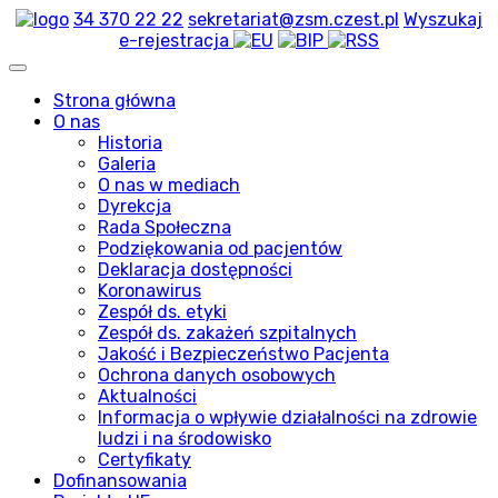
34 370 22 22
sekretariat@zsm.czest.pl
Wyszukaj
e-rejestracja
Strona główna
O nas
Historia
Galeria
O nas w mediach
Dyrekcja
Rada Społeczna
Podziękowania od pacjentów
Deklaracja dostępności
Koronawirus
Zespół ds. etyki
Zespół ds. zakażeń szpitalnych
Jakość i Bezpieczeństwo Pacjenta
Ochrona danych osobowych
Aktualności
Informacja o wpływie działalności na zdrowie
ludzi i na środowisko
Certyfikaty
Dofinansowania