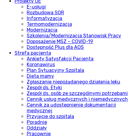
Projekty UE
E-usługi
Rozbudowa SOR
Informatyzacja
Termomodernizacja
Modernizacja
Szkolenia/Modernizacja Stanowisk Pracy
Doposażenie MSZ – COVID-19
Dostępność Plus dla AOS
Strefa pacjenta
Ankiety Satysfakcji Pacjenta
Koronawirus
Plan Sytuacyjny Szpitala
Dieta mamy
Zgłaszanie niepożądanego działania leku
Zespół ds. Etyki
Zespół ds. osób ze szczególnymi potrzebami
Cennik usług medycznych i niemedycznych
Cennik za udostepnienie dokumentacji
medycznej
Przyjęcie do szpitala
Poradnie
Oddziały
Pracownie