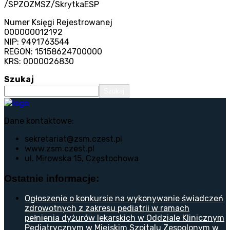
/SPZOZMSZ/SkrytkaESP
Numer Księgi Rejestrowanej
000000012192
NIP: 9491763544
REGON: 15158624700000
KRS: 0000026830
Szukaj
Szukaj
Dane kontaktowe:
sekretariat@zsm.czest.pl
www.zsm.czest.pl
ul. Mirowska 15, Częstochowa
Ostatnie informacje:
Ogłoszenie o konkursie na wykonywanie świadczeń
zdrowotnych z zakresu pediatrii w ramach
pełnienia dyżurów lekarskich w Oddziale Klinicznym
Pediatrycznym w Miejskim Szpitalu Zespolonym w