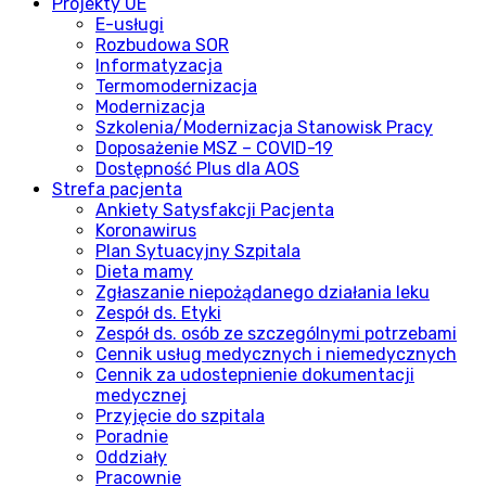
Projekty UE
E-usługi
Rozbudowa SOR
Informatyzacja
Termomodernizacja
Modernizacja
Szkolenia/Modernizacja Stanowisk Pracy
Doposażenie MSZ – COVID-19
Dostępność Plus dla AOS
Strefa pacjenta
Ankiety Satysfakcji Pacjenta
Koronawirus
Plan Sytuacyjny Szpitala
Dieta mamy
Zgłaszanie niepożądanego działania leku
Zespół ds. Etyki
Zespół ds. osób ze szczególnymi potrzebami
Cennik usług medycznych i niemedycznych
Cennik za udostepnienie dokumentacji
medycznej
Przyjęcie do szpitala
Poradnie
Oddziały
Pracownie