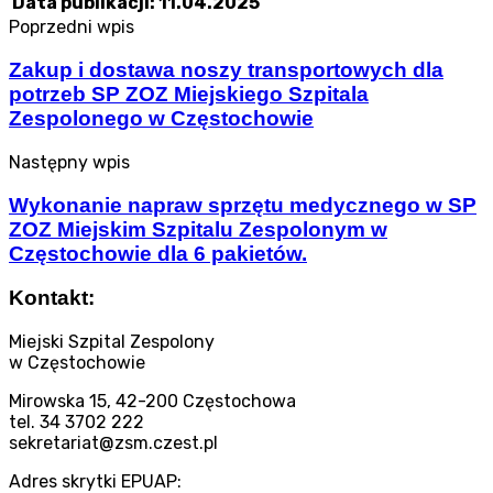
Data publikacji: 11.04.2025
Poprzedni wpis
Zakup i dostawa noszy transportowych dla
potrzeb SP ZOZ Miejskiego Szpitala
Zespolonego w Częstochowie
Następny wpis
Wykonanie napraw sprzętu medycznego w SP
ZOZ Miejskim Szpitalu Zespolonym w
Częstochowie dla 6 pakietów.
Kontakt:
Miejski Szpital Zespolony
w Częstochowie
Mirowska 15, 42-200 Częstochowa
tel. 34 3702 222
sekretariat@zsm.czest.pl
Adres skrytki EPUAP: