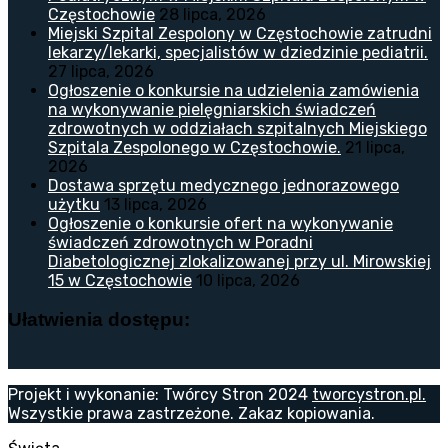
Częstochowie
28 lipca, 2026
Miejski Szpital Zespolony w Częstochowie zatrudni
lekarzy/lekarki, specjalistów w dziedzinie pediatrii.
27 lipca, 2026
Ogłoszenie o konkursie na udzielenia zamówienia
na wykonywanie pielęgniarskich świadczeń
zdrowotnych w oddziałach szpitalnych Miejskiego
Szpitala Zespolonego w Częstochowie.
21 lipca,
2026
Dostawa sprzętu medycznego jednorazowego
użytku
13 lipca, 2026
Ogłoszenie o konkursie ofert na wykonywanie
świadczeń zdrowotnych w Poradni
Diabetologicznej zlokalizowanej przy ul. Mirowskiej
15 w Częstochowie
10 lipca, 2026
Ułatwienia dostępu:
Projekt i wykonanie: Twórcy Stron 2024
tworcystron.pl.
Wszystkie prawa zastrzeżone. Zakaz kopiowania.