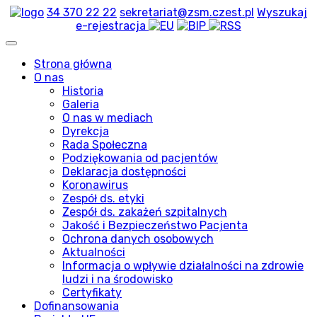
34 370 22 22
sekretariat@zsm.czest.pl
Wyszukaj
e-rejestracja
Strona główna
O nas
Historia
Galeria
O nas w mediach
Dyrekcja
Rada Społeczna
Podziękowania od pacjentów
Deklaracja dostępności
Koronawirus
Zespół ds. etyki
Zespół ds. zakażeń szpitalnych
Jakość i Bezpieczeństwo Pacjenta
Ochrona danych osobowych
Aktualności
Informacja o wpływie działalności na zdrowie
ludzi i na środowisko
Certyfikaty
Dofinansowania