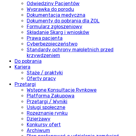
Odwiedziny Pacjentów
Wyprawka do porodu
Dokumentacja medyczna
Dokumenty do pobrania dla ZOL
Formularz zgłoszeniowy
Składanie Skarg i wniosków
Prawa pacjenta
Cyberbezpieczeństwo
Standardy ochrony małoletnich przed
krzywdzeniem
Do pobrania
Kariera
Staże / praktyki
Oferty pracy
Przetargi
Wstępne Konsultacje Rynkowe
Platforma Zakupowa
Przetargi / Wyniki
Usługi społeczne
Rozeznanie rynku
Dzierżawy
Konkursy ofert
Archiwum