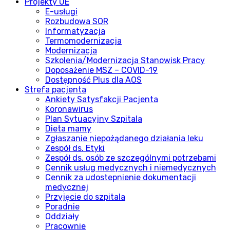
Projekty UE
E-usługi
Rozbudowa SOR
Informatyzacja
Termomodernizacja
Modernizacja
Szkolenia/Modernizacja Stanowisk Pracy
Doposażenie MSZ – COVID-19
Dostępność Plus dla AOS
Strefa pacjenta
Ankiety Satysfakcji Pacjenta
Koronawirus
Plan Sytuacyjny Szpitala
Dieta mamy
Zgłaszanie niepożądanego działania leku
Zespół ds. Etyki
Zespół ds. osób ze szczególnymi potrzebami
Cennik usług medycznych i niemedycznych
Cennik za udostepnienie dokumentacji
medycznej
Przyjęcie do szpitala
Poradnie
Oddziały
Pracownie