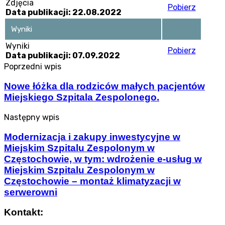
Zdjęcia
Pobierz
Data publikacji: 22.08.2022
Wyniki
Wyniki
Pobierz
Data publikacji: 07.09.2022
Poprzedni wpis
Nowe łóżka dla rodziców małych pacjentów
Miejskiego Szpitala Zespolonego.
Następny wpis
Modernizacja i zakupy inwestycyjne w
Miejskim Szpitalu Zespolonym w
Częstochowie, w tym: wdrożenie e-usług w
Miejskim Szpitalu Zespolonym w
Częstochowie – montaż klimatyzacji w
serwerowni
Kontakt: