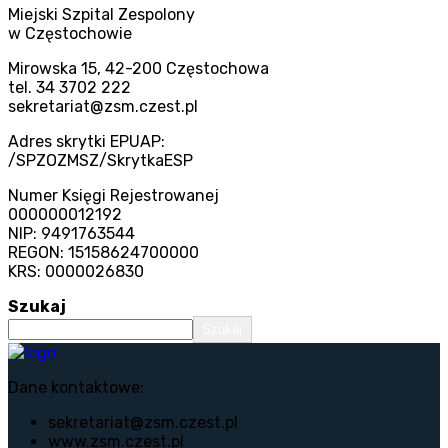
Miejski Szpital Zespolony
w Częstochowie
Mirowska 15, 42-200 Częstochowa
tel. 34 3702 222
sekretariat@zsm.czest.pl
Adres skrytki EPUAP:
/SPZOZMSZ/SkrytkaESP
Numer Księgi Rejestrowanej
000000012192
NIP: 9491763544
REGON: 15158624700000
KRS: 0000026830
Szukaj
Szukaj
Dane kontaktowe:
sekretariat@zsm.czest.pl
www.zsm.czest.pl