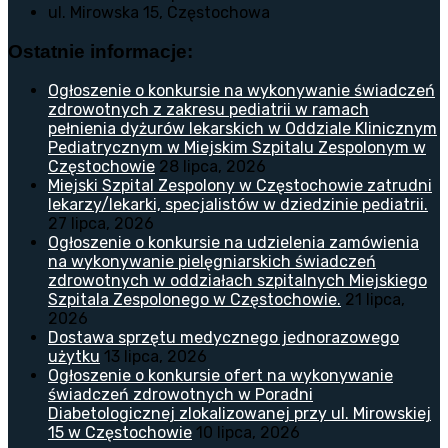
ul. Mirowska 15, Częstochowa
Ostatnie informacje:
Ogłoszenie o konkursie na wykonywanie świadczeń
zdrowotnych z zakresu pediatrii w ramach
pełnienia dyżurów lekarskich w Oddziale Klinicznym
Pediatrycznym w Miejskim Szpitalu Zespolonym w
Częstochowie
28 lipca, 2026
Miejski Szpital Zespolony w Częstochowie zatrudni
lekarzy/lekarki, specjalistów w dziedzinie pediatrii.
27 lipca, 2026
Ogłoszenie o konkursie na udzielenia zamówienia
na wykonywanie pielęgniarskich świadczeń
zdrowotnych w oddziałach szpitalnych Miejskiego
Szpitala Zespolonego w Częstochowie.
21 lipca,
2026
Dostawa sprzętu medycznego jednorazowego
użytku
13 lipca, 2026
Ogłoszenie o konkursie ofert na wykonywanie
świadczeń zdrowotnych w Poradni
Diabetologicznej zlokalizowanej przy ul. Mirowskiej
15 w Częstochowie
10 lipca, 2026