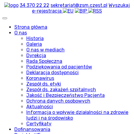
34 370 22 22
sekretariat@zsm.czest.pl
Wyszukaj
e-rejestracja
Strona główna
O nas
Historia
Galeria
O nas w mediach
Dyrekcja
Rada Społeczna
Podziękowania od pacjentów
Deklaracja dostępności
Koronawirus
Zespół ds. etyki
Zespół ds. zakażeń szpitalnych
Jakość i Bezpieczeństwo Pacjenta
Ochrona danych osobowych
Aktualności
Informacja o wpływie działalności na zdrowie
ludzi i na środowisko
Certyfikaty
Dofinansowania