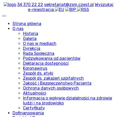
34 370 22 22
sekretariat@zsm.czest.pl
Wyszukaj
e-rejestracja
Strona główna
O nas
Historia
Galeria
O nas w mediach
Dyrekcja
Rada Społeczna
Podziękowania od pacjentów
Deklaracja dostępności
Koronawirus
Zespół ds. etyki
Zespół ds. zakażeń szpitalnych
Jakość i Bezpieczeństwo Pacjenta
Ochrona danych osobowych
Aktualności
Informacja o wpływie działalności na zdrowie
ludzi i na środowisko
Certyfikaty
Dofinansowania