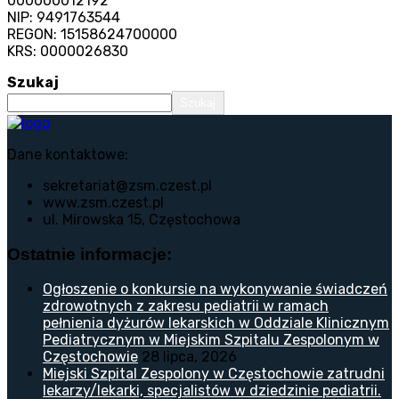
000000012192
NIP: 9491763544
REGON: 15158624700000
KRS: 0000026830
Szukaj
Szukaj
Dane kontaktowe:
sekretariat@zsm.czest.pl
www.zsm.czest.pl
ul. Mirowska 15, Częstochowa
Ostatnie informacje:
Ogłoszenie o konkursie na wykonywanie świadczeń
zdrowotnych z zakresu pediatrii w ramach
pełnienia dyżurów lekarskich w Oddziale Klinicznym
Pediatrycznym w Miejskim Szpitalu Zespolonym w
Częstochowie
28 lipca, 2026
Miejski Szpital Zespolony w Częstochowie zatrudni
lekarzy/lekarki, specjalistów w dziedzinie pediatrii.