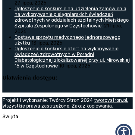
27 lipca, 2026
Ogłoszenie o konkursie na udzielenia zamówienia
na wykonywanie pielęgniarskich świadczeń
zdrowotnych w oddziałach szpitalnych Miejskiego
Szpitala Zespolonego w Częstochowie.
21 lipca,
2026
Dostawa sprzętu medycznego jednorazowego
użytku
13 lipca, 2026
Ogłoszenie o konkursie ofert na wykonywanie
świadczeń zdrowotnych w Poradni
Diabetologicznej zlokalizowanej przy ul. Mirowskiej
15 w Częstochowie
10 lipca, 2026
Ułatwienia dostępu:
Projekt i wykonanie: Twórcy Stron 2024
tworcystron.pl.
Wszystkie prawa zastrzeżone. Zakaz kopiowania.
Święta