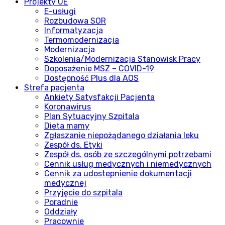
Projekty UE
E-usługi
Rozbudowa SOR
Informatyzacja
Termomodernizacja
Modernizacja
Szkolenia/Modernizacja Stanowisk Pracy
Doposażenie MSZ – COVID-19
Dostępność Plus dla AOS
Strefa pacjenta
Ankiety Satysfakcji Pacjenta
Koronawirus
Plan Sytuacyjny Szpitala
Dieta mamy
Zgłaszanie niepożądanego działania leku
Zespół ds. Etyki
Zespół ds. osób ze szczególnymi potrzebami
Cennik usług medycznych i niemedycznych
Cennik za udostepnienie dokumentacji
medycznej
Przyjęcie do szpitala
Poradnie
Oddziały
Pracownie