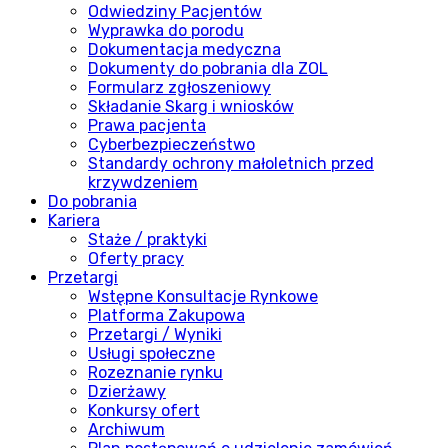
Odwiedziny Pacjentów
Wyprawka do porodu
Dokumentacja medyczna
Dokumenty do pobrania dla ZOL
Formularz zgłoszeniowy
Składanie Skarg i wniosków
Prawa pacjenta
Cyberbezpieczeństwo
Standardy ochrony małoletnich przed
krzywdzeniem
Do pobrania
Kariera
Staże / praktyki
Oferty pracy
Przetargi
Wstępne Konsultacje Rynkowe
Platforma Zakupowa
Przetargi / Wyniki
Usługi społeczne
Rozeznanie rynku
Dzierżawy
Konkursy ofert
Archiwum