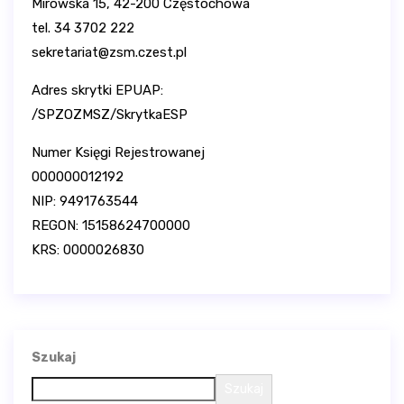
Mirowska 15, 42-200 Częstochowa
tel. 34 3702 222
sekretariat@zsm.czest.pl
Adres skrytki EPUAP:
/SPZOZMSZ/SkrytkaESP
Numer Księgi Rejestrowanej
000000012192
NIP: 9491763544
REGON: 15158624700000
KRS: 0000026830
Szukaj
Szukaj