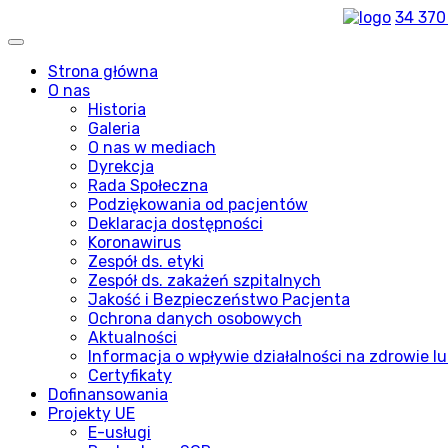
34 370
Strona główna
O nas
Historia
Galeria
O nas w mediach
Dyrekcja
Rada Społeczna
Podziękowania od pacjentów
Deklaracja dostępności
Koronawirus
Zespół ds. etyki
Zespół ds. zakażeń szpitalnych
Jakość i Bezpieczeństwo Pacjenta
Ochrona danych osobowych
Aktualności
Informacja o wpływie działalności na zdrowie lu
Certyfikaty
Dofinansowania
Projekty UE
E-usługi