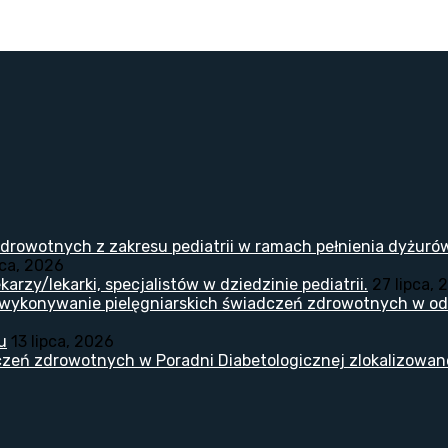
drowotnych z zakresu pediatrii w ramach pełnienia dyżuró
pca, 2026
arzy/lekarki, specjalistów w dziedzinie pediatrii.
27 lipca, 
 wykonywanie pielęgniarskich świadczeń zdrowotnych w odd
u
13 lipca, 2026
zeń zdrowotnych w Poradni Diabetologicznej zlokalizowanej