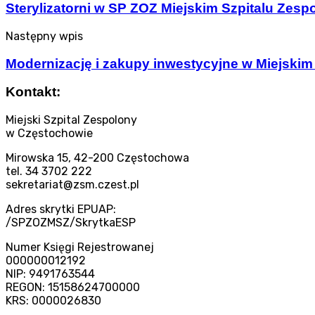
Sterylizatorni w SP ZOZ Miejskim Szpitalu Zes
Następny wpis
Modernizację i zakupy inwestycyjne w Miejski
Kontakt:
Miejski Szpital Zespolony
w Częstochowie
Mirowska 15, 42-200 Częstochowa
tel. 34 3702 222
sekretariat@zsm.czest.pl
Adres skrytki EPUAP:
/SPZOZMSZ/SkrytkaESP
Numer Księgi Rejestrowanej
000000012192
NIP: 9491763544
REGON: 15158624700000
KRS: 0000026830