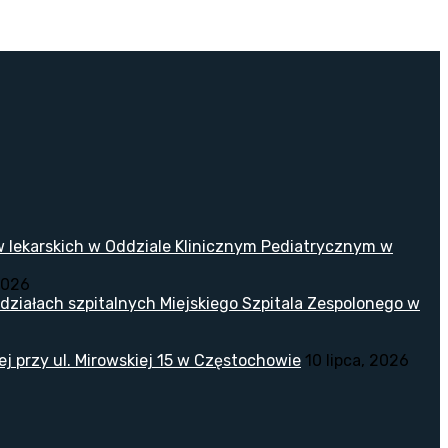
w lekarskich w Oddziale Klinicznym Pediatrycznym w
2026
ziałach szpitalnych Miejskiego Szpitala Zespolonego w
 przy ul. Mirowskiej 15 w Częstochowie
10 lipca, 2026