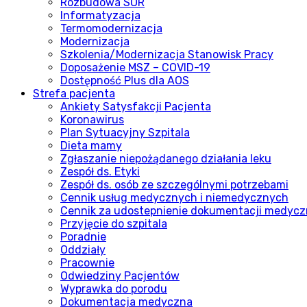
Rozbudowa SOR
Informatyzacja
Termomodernizacja
Modernizacja
Szkolenia/Modernizacja Stanowisk Pracy
Doposażenie MSZ – COVID-19
Dostępność Plus dla AOS
Strefa pacjenta
Ankiety Satysfakcji Pacjenta
Koronawirus
Plan Sytuacyjny Szpitala
Dieta mamy
Zgłaszanie niepożądanego działania leku
Zespół ds. Etyki
Zespół ds. osób ze szczególnymi potrzebami
Cennik usług medycznych i niemedycznych
Cennik za udostepnienie dokumentacji medycz
Przyjęcie do szpitala
Poradnie
Oddziały
Pracownie
Odwiedziny Pacjentów
Wyprawka do porodu
Dokumentacja medyczna