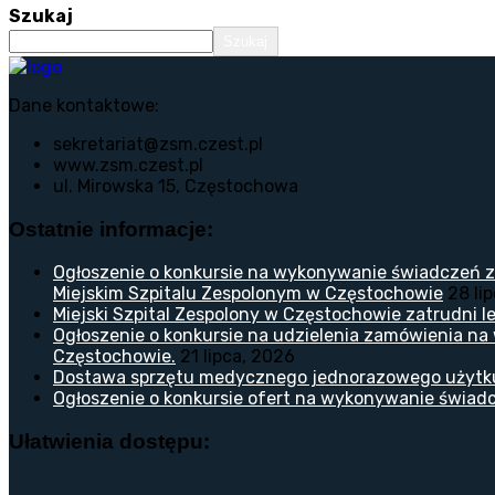
Szukaj
Szukaj
Dane kontaktowe:
sekretariat@zsm.czest.pl
www.zsm.czest.pl
ul. Mirowska 15, Częstochowa
Ostatnie informacje:
Ogłoszenie o konkursie na wykonywanie świadczeń z
Miejskim Szpitalu Zespolonym w Częstochowie
28 li
Miejski Szpital Zespolony w Częstochowie zatrudni lek
Ogłoszenie o konkursie na udzielenia zamówienia na
Częstochowie.
21 lipca, 2026
Dostawa sprzętu medycznego jednorazowego użytk
Ogłoszenie o konkursie ofert na wykonywanie świadc
Ułatwienia dostępu: