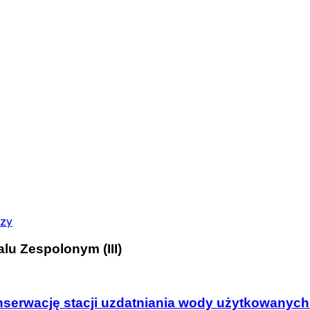
rzy
lu Zespolonym (III)
nserwację stacji uzdatniania wody użytkowanych w