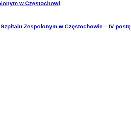
polonym w Częstochowi
m Szpitalu Zespolonym w Częstochowie – IV post